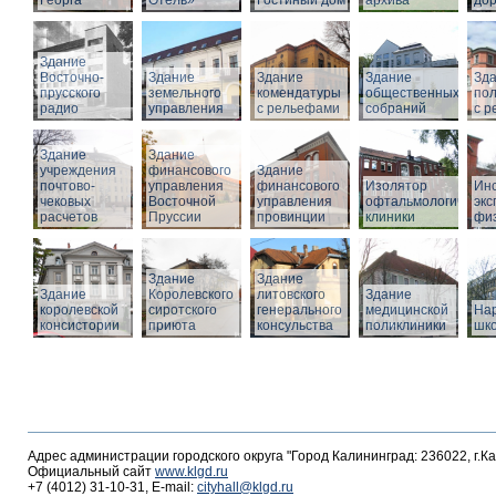
Георга
Отель»
Гостиный дом
архива
дор
Здание
Восточно-
Здание
Здание
Здание
Зд
прусского
земельного
комендатуры
общественных
по
радио
управления
с рельефами
собраний
с 
Здание
Здание
учреждения
финансового
Здание
почтово-
управления
финансового
Изолятор
Инс
чековых
Восточной
управления
офтальмологическо
эк
расчетов
Пруссии
провинции
клиники
фи
Здание
Здание
Здание
Королевского
литовского
Здание
королевской
сиротского
генерального
медицинской
На
консистории
приюта
консульства
поликлиники
шк
Адрес администрации городского округа "Город Калининград: 236022, г.К
Официальный сайт
www.klgd.ru
+7 (4012) 31-10-31, E-mail:
cityhall@klgd.ru