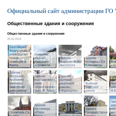
Официальный сайт администрации ГО 
Общественные здания и сооружения
Общественные здания и сооружения
25.02.2014
Балтийский
Федеральный
университет
Комплекс
имени
зданий
Здание
Здание
Иммануила
Академии
анатомического
больницы Св.
Вок
Канта
художеств
института
Елизаветы
«Х
Здание
Восточно-
Здание
Здание
прусского
выставочного
высшей
учебного
зала
реальной
Высшая
Вы
заведения
«Кунстхалле»
школы
торговая
шко
для слепых
(арх. Ф. Ларс)
«Бургшуле»
школа
Ф.Б
Зд
Здание
ди
гостиницы
Здание
имп
Госпиталь Св.
«Парк-
Государственного
же