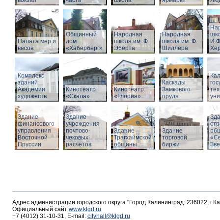
вокзал
часть
школа
ярмарки
Люд
На
Общинный
Народная
Народная
шко
Палата мер и
дом
школа им. Ф.
школа им. Ф.
И.Ф
весов
«Хаберберг»
Эберта
Шиллера
Хе
Комплекс
Кал
зданий
Каскады
гос
Академии
Кинотеатр
Кинотеатр
Замкового
тех
художеств
«Скала»
«Глория»
пруда
уни
Здание
Здание
Зд
финансового
учреждения
стр
управления
почтово-
Здание
Здание
об
Восточной
чековых
Трагхаймской
торговой
«С
Пруссии
расчетов
общины
биржи
Зв
Адрес администрации городского округа "Город Калининград: 236022, г.К
Официальный сайт
www.klgd.ru
+7 (4012) 31-10-31, E-mail:
cityhall@klgd.ru