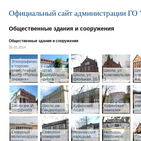
Официальный сайт администрации ГО 
Общественные здания и сооружения
Общественные здания и сооружения
25.02.2014
Этнографический
и торгово-
ремесленный
Штаб
Школа, ул.
Шк
центр «Рыбная
Балтийского
Школа, ул.
Комсомольская,
по
деревня»
флота
Школьная, 2Б
3
кв
Хир
уни
Школа им. И.
Школа им.
Хуфенский
Хуфенская
кли
Шеффнера
Гиндербурга
лицей
гимназия
пол
Северный
Северная
Розенауская
Ресторан
железнодорожный
пожарная
народная
Восточной
При