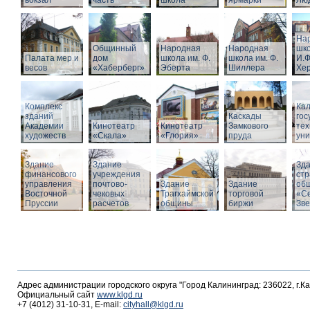
вокзал
часть
школа
ярмарки
Люд
На
Общинный
Народная
Народная
шко
Палата мер и
дом
школа им. Ф.
школа им. Ф.
И.Ф
весов
«Хаберберг»
Эберта
Шиллера
Хе
Комплекс
Кал
зданий
Каскады
гос
Академии
Кинотеатр
Кинотеатр
Замкового
тех
художеств
«Скала»
«Глория»
пруда
уни
Здание
Здание
Зд
финансового
учреждения
стр
управления
почтово-
Здание
Здание
об
Восточной
чековых
Трагхаймской
торговой
«С
Пруссии
расчетов
общины
биржи
Зв
Адрес администрации городского округа "Город Калининград: 236022, г.К
Официальный сайт
www.klgd.ru
+7 (4012) 31-10-31, E-mail:
cityhall@klgd.ru