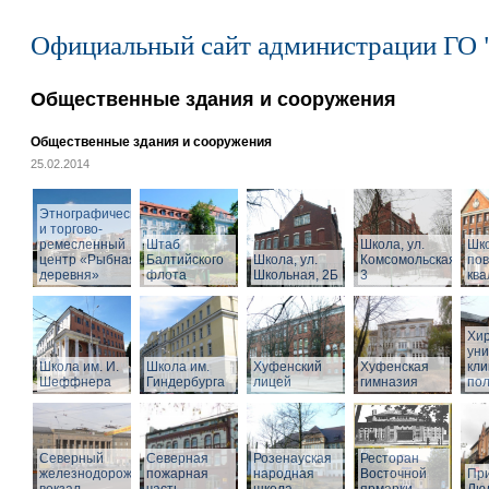
Официальный сайт администрации ГО 
Общественные здания и сооружения
Общественные здания и сооружения
25.02.2014
Этнографический
и торгово-
ремесленный
Штаб
Школа, ул.
Шк
центр «Рыбная
Балтийского
Школа, ул.
Комсомольская,
по
деревня»
флота
Школьная, 2Б
3
кв
Хир
уни
Школа им. И.
Школа им.
Хуфенский
Хуфенская
кли
Шеффнера
Гиндербурга
лицей
гимназия
пол
Северный
Северная
Розенауская
Ресторан
железнодорожный
пожарная
народная
Восточной
При