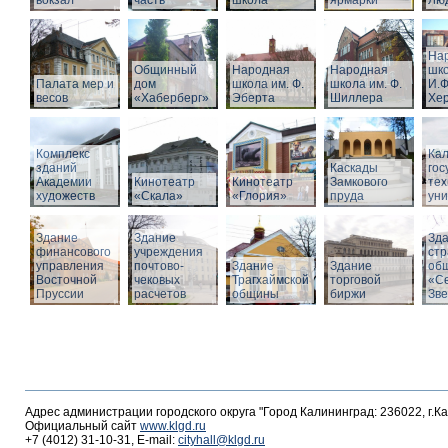
вокзал
часть
школа
ярмарки
Люд
На
Общинный
Народная
Народная
шко
Палата мер и
дом
школа им. Ф.
школа им. Ф.
И.Ф
весов
«Хаберберг»
Эберта
Шиллера
Хе
Комплекс
Кал
зданий
Каскады
гос
Академии
Кинотеатр
Кинотеатр
Замкового
тех
художеств
«Скала»
«Глория»
пруда
уни
Здание
Здание
Зд
финансового
учреждения
стр
управления
почтово-
Здание
Здание
об
Восточной
чековых
Трагхаймской
торговой
«С
Пруссии
расчетов
общины
биржи
Зв
Адрес администрации городского округа "Город Калининград: 236022, г.К
Официальный сайт
www.klgd.ru
+7 (4012) 31-10-31, E-mail:
cityhall@klgd.ru