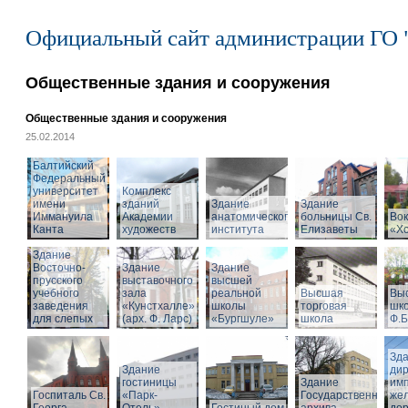
Официальный сайт администрации ГО 
Общественные здания и сооружения
Общественные здания и сооружения
25.02.2014
Балтийский
Федеральный
университет
Комплекс
имени
зданий
Здание
Здание
Иммануила
Академии
анатомического
больницы Св.
Вок
Канта
художеств
института
Елизаветы
«Х
Здание
Восточно-
Здание
Здание
прусского
выставочного
высшей
учебного
зала
реальной
Высшая
Вы
заведения
«Кунстхалле»
школы
торговая
шко
для слепых
(арх. Ф. Ларс)
«Бургшуле»
школа
Ф.Б
Зд
Здание
ди
гостиницы
Здание
имп
Госпиталь Св.
«Парк-
Государственного
же