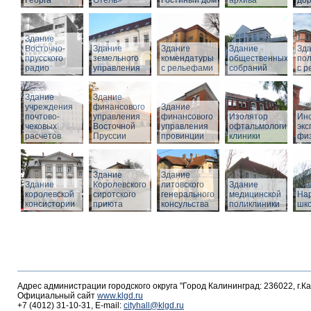
Георга
Отель»
Гостиный дом
архива
дор
Здание
Восточно-
Здание
Здание
Здание
Зд
прусского
земельного
комендатуры
общественных
по
радио
управления
с рельефами
собраний
с 
Здание
Здание
учреждения
финансового
Здание
почтово-
управления
финансового
Изолятор
Инс
чековых
Восточной
управления
офтальмологическо
эк
расчетов
Пруссии
провинции
клиники
фи
Здание
Здание
Здание
Королевского
литовского
Здание
королевской
сиротского
генерального
медицинской
На
консистории
приюта
консульства
поликлиники
шк
Адрес администрации городского округа "Город Калининград: 236022, г.К
Официальный сайт
www.klgd.ru
+7 (4012) 31-10-31, E-mail:
cityhall@klgd.ru