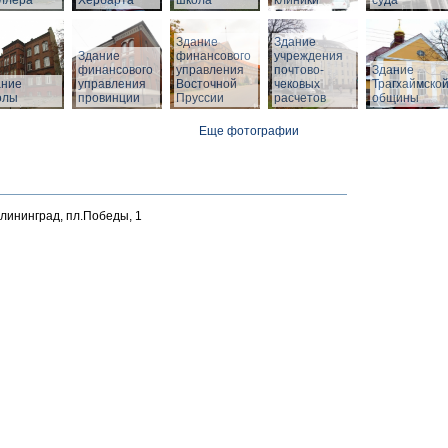
ллера
Хербарта
школа
клиники
суда
Здание
Здание
Здание
финансового
учреждения
финансового
управления
почтово-
Здание
й
ание
управления
Восточной
чековых
Трагхаймско
олы
провинции
Пруссии
расчетов
общины
Еще фотографии
алининград, пл.Победы, 1