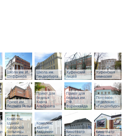
Школа им. И.
Школа им.
Хуфенский
Хуфенская
Шеффнера
Гиндербурга
лицей
гимназия
Приют для
Приют для
бедных
бедных им.
Почтовое
Приют им.
Карла
Р.Ф.
отделение
Людвига Резы
Альбрехта
Фаренхайда
«Гинденбург»
Комплекс
аний
зданий
Комплекс
городской
зданий
ивного
больницы
Академии
Кинотеатр
Кинотеатр