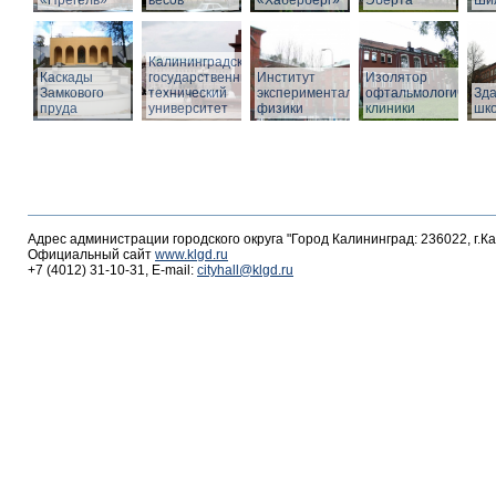
«Прегель»
весов
«Хаберберг»
Эберта
Ши
Калининградский
Каскады
государственный
Институт
Изолятор
Замкового
технический
экспериментальной
офтальмологическо
Зд
пруда
университет
физики
клиники
шк
Адрес администрации городского округа "Город Калининград: 236022, г.К
Официальный сайт
www.klgd.ru
+7 (4012) 31-10-31, E-mail:
cityhall@klgd.ru