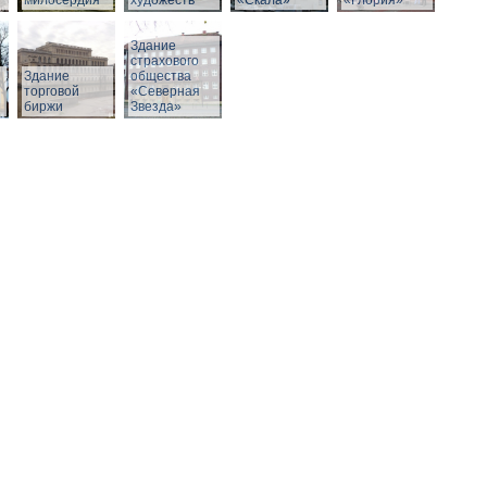
милосердия
художеств
«Скала»
«Глория»
Здание
страхового
Здание
общества
й
торговой
«Северная
биржи
Звезда»