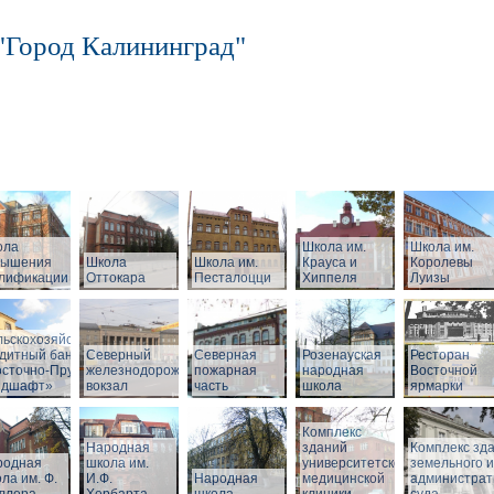
"Город Калининград"
ола
Школа им.
Школа им.
вышения
Школа
Школа им.
Крауса и
Королевы
алификации
Оттокара
Песталоцци
Хиппеля
Луизы
ный
льскохозяйственный
дитный банк
Северный
Северная
Розенауская
Ресторан
сточно-Прусский
железнодорожный
пожарная
народная
Восточной
ндшафт»
вокзал
часть
школа
ярмарки
Комплекс
Народная
зданий
Комплекс зд
родная
школа им.
университетской
земельного и
ла им. Ф.
И.Ф.
Народная
медицинской
администрат