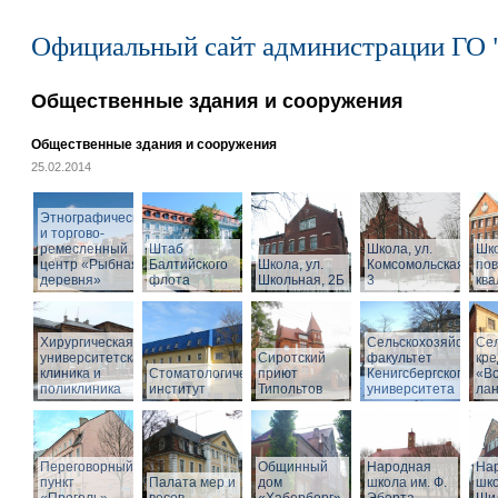
Официальный сайт администрации ГО 
Общественные здания и сооружения
Общественные здания и сооружения
25.02.2014
Этнографический
и торгово-
ремесленный
Штаб
Школа, ул.
Шк
центр «Рыбная
Балтийского
Школа, ул.
Комсомольская,
по
деревня»
флота
Школьная, 2Б
3
кв
Хирургическая
Сельскохозяйствен
Се
университетская
Сиротский
факультет
кре
клиника и
Стоматологический
приют
Кенигсбергского
«Во
поликлиника
институт
Типольтов
университета
ла
Переговорный
Общинный
Народная
На
пункт
Палата мер и
дом
школа им. Ф.
шко