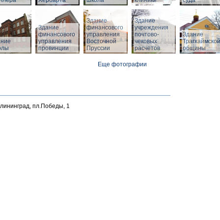
ллера
Хербарта
школа
клиники
суда
Здание
Здание
Здание
финансового
учреждения
финансового
управления
почтово-
Здание
й
ание
управления
Восточной
чековых
Трагхаймско
олы
провинции
Пруссии
расчетов
общины
Еще фотографии
алининград, пл.Победы, 1