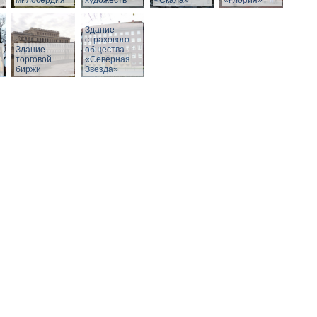
милосердия
художеств
«Скала»
«Глория»
Здание
страхового
Здание
общества
й
торговой
«Северная
биржи
Звезда»