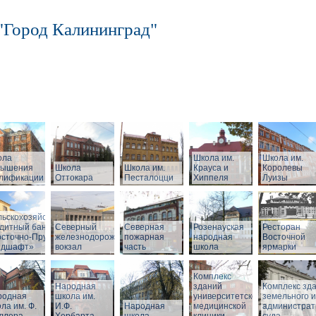
"Город Калининград"
ола
Школа им.
Школа им.
вышения
Школа
Школа им.
Крауса и
Королевы
алификации
Оттокара
Песталоцци
Хиппеля
Луизы
ный
льскохозяйственный
дитный банк
Северный
Северная
Розенауская
Ресторан
сточно-Прусский
железнодорожный
пожарная
народная
Восточной
ндшафт»
вокзал
часть
школа
ярмарки
Комплекс
Народная
зданий
Комплекс зд
родная
школа им.
университетской
земельного и
ла им. Ф.
И.Ф.
Народная
медицинской
администрат