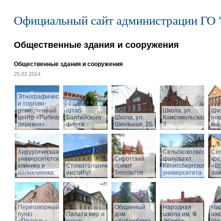
Официальный сайт администрации ГО 
Общественные здания и сооружения
Общественные здания и сооружения
25.02.2014
Этнографический
и торгово-
ремесленный
Штаб
Школа, ул.
Шк
центр «Рыбная
Балтийского
Школа, ул.
Комсомольская,
по
деревня»
флота
Школьная, 2Б
3
кв
Хирургическая
Сельскохозяйствен
Се
университетская
Сиротский
факультет
кре
клиника и
Стоматологический
приют
Кенигсбергского
«Во
поликлиника
институт
Типольтов
университета
ла
Переговорный
Общинный
Народная
На
пункт
Палата мер и
дом
школа им. Ф.
шко