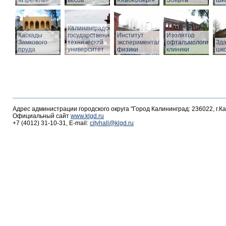
«Прегель»
весов
«Хаберберг»
Эберта
Ши
Калининградский
Каскады
государственный
Институт
Изолятор
Замкового
технический
экспериментальной
офтальмологическо
Зд
пруда
университет
физики
клиники
шк
Адрес администрации городского округа "Город Калининград: 236022, г.К
Официальный сайт
www.klgd.ru
+7 (4012) 31-10-31, E-mail:
cityhall@klgd.ru