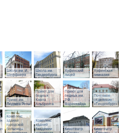
Школа им. И.
Школа им.
Хуфенский
Хуфенская
Шеффнера
Гиндербурга
лицей
гимназия
Приют для
Приют для
бедных
бедных им.
Почтовое
Приют им.
Карла
Р.Ф.
отделение
Людвига Резы
Альбрехта
Фаренхайда
«Гинденбург»
Комплекс
аний
зданий
Комплекс
городской
зданий
ивного
больницы
Академии
Кинотеатр
Кинотеатр