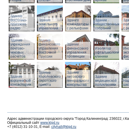
Георга
Отель»
Гостиный дом
архива
дор
Здание
Восточно-
Здание
Здание
Здание
Зд
прусского
земельного
комендатуры
общественных
по
радио
управления
с рельефами
собраний
с 
Здание
Здание
учреждения
финансового
Здание
почтово-
управления
финансового
Изолятор
Инс
чековых
Восточной
управления
офтальмологическо
эк
расчетов
Пруссии
провинции
клиники
фи
Здание
Здание
Здание
Королевского
литовского
Здание
королевской
сиротского
генерального
медицинской
На
консистории
приюта
консульства
поликлиники
шк
Адрес администрации городского округа "Город Калининград: 236022, г.К
Официальный сайт
www.klgd.ru
+7 (4012) 31-10-31, E-mail:
cityhall@klgd.ru