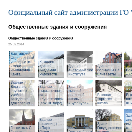
Официальный сайт администрации ГО 
Общественные здания и сооружения
Общественные здания и сооружения
25.02.2014
Балтийский
Федеральный
университет
Комплекс
имени
зданий
Здание
Здание
Иммануила
Академии
анатомического
больницы Св.
Вок
Канта
художеств
института
Елизаветы
«Х
Здание
Восточно-
Здание
Здание
прусского
выставочного
высшей
учебного
зала
реальной
Высшая
Вы
заведения
«Кунстхалле»
школы
торговая
шко
для слепых
(арх. Ф. Ларс)
«Бургшуле»
школа
Ф.Б
Зд
Здание
ди
гостиницы
Здание
имп
Госпиталь Св.
«Парк-
Государственного
же