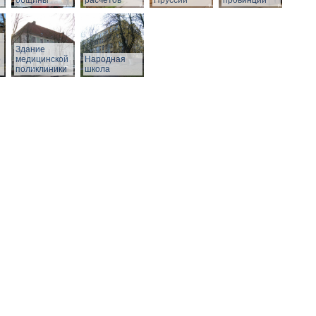
общины
расчетов
Пруссии
провинции
Здание
о
медицинской
Народная
поликлиники
школа