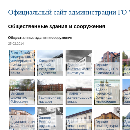
Официальный сайт администрации ГО 
Общественные здания и сооружения
Общественные здания и сооружения
25.02.2014
Балтийский
Федеральный
университет
Комплекс
имени
зданий
Здание
Здание
Иммануила
Академии
анатомического
больницы Св.
Вок
Канта
художеств
института
Елизаветы
«Х
Комплекс
зданий
Высшая
Главный
городской
Зд
школа им.
Гарнизонный
железнодорожный
больницы
гор
Ф.Бесселя
лазарет
вокзал
милосердия
за
Здание
Здание
административное,
Восточно-
Здание
Здание
Зд
ул. Эпроновская,
прусского
земельного
комендатуры
об