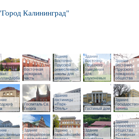
"Город Калининград"
Здание
Здание
Восточно-
Восточно-
Здание
Прусской
Прусского
Восточно-
Восточная
ремесленной
заведения
Прусского
зал
пожарная
школы для
для
пожарного
олландербаум»
часть
девушек
глухонемых
общества
Здание
ание
гостиницы
Здание
одского
Госпиталь Св.
«Парк-
Государстве
ла
Георга
Отель»
Гостиный дом
архива
Здание
страхового
ание
Здание
Здание
Здание
общества
щественных
полицайпрезидиума
сельскохозяйственной
службы
«Северная