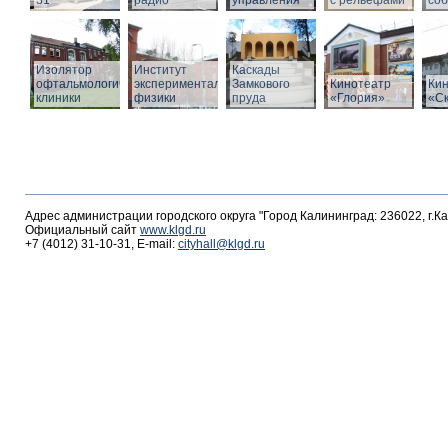
31
радио
управления
с рельефами
со
Изолятор
Институт
Каскады
офтальмологической
экспериментальной
Замкового
Кинотеатр
Ки
клиники
физики
пруда
«Глория»
«С
Адрес администрации городского округа "Город Калининград: 236022, г.К
Официальный сайт
www.klgd.ru
+7 (4012) 31-10-31, E-mail:
cityhall@klgd.ru