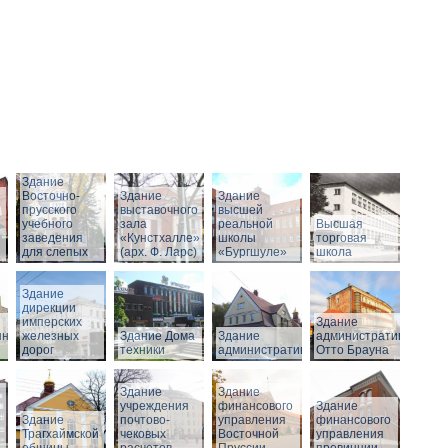
Здание
Восточно-
Здание
Здание
прусского
выставочного
высшей
учебного
зала
реальной
Высшая
заведения
«Кунстхалле»
школы
торговая
для слепых
(арх. Ф. Ларс)
«Бургшуле»
школа
Здание
дирекции
имперских
Здание
нного
железных
Здание Дома
Здание
административное
дорог
техники
административное
Отто Брауна
Здание
Здание
учреждения
финансового
Здание
Здание
почтово-
управления
финансового
Трагхаймской
чековых
Восточной
управления