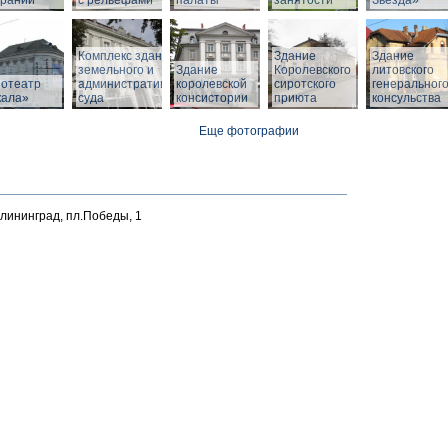
браний
с рельефами
палаты
занятости
Звезда»
Комплекс зданий
Здание
Здание
земельного и
Здание
Королевского
литовского
нотеатр
административного
королевской
сиротского
генеральног
кала»
суда
консистории
приюта
консульства
Еще фотографии
алининград, пл.Победы, 1