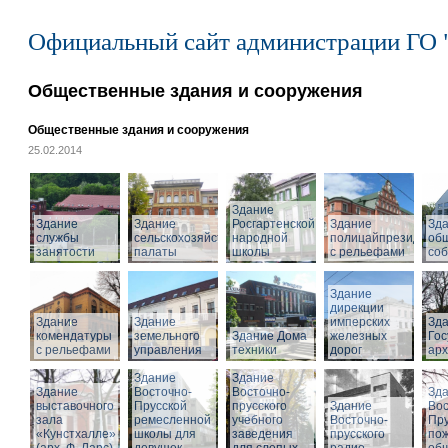
Официальный сайт администрации ГО 
Общественные здания и сооружения
Общественные здания и сооружения
25.02.2014
Здание
Здание
Здание
Росгартенской
Здание
Зд
службы
сельскохозяйственной
народной
полицайпрезидиума
об
занятости
палаты
школы
с рельефами
со
Здание
дирекции
Здание
Здание
имперских
Зд
комендатуры
земельного
Здание Дома
железных
Гос
с рельефами
управления
техники
дорог
арх
Здание
Здание
Здание
Восточно-
Восточно-
Зд
выставочного
Прусской
прусского
Здание
Вос
зала
ремесленной
учебного
Восточно-
Пру
«Кунстхалле»
школы для
заведения
прусского
по