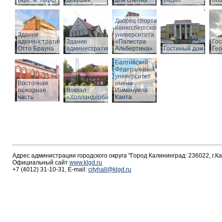
(арх. Ф. Ларс)
девушек
для слепых
радио
об
Дворец спорта
Кенигсбергского
Здание
университета
административное
Здание
«Палестра
Гос
Отто Брауна
административное
Альбертина»
Гостиный дом
Гео
Балтийский
Федеральный
университет
Восточная
имени
пожарная
Вокзал
Иммануила
часть
«Холландербаум»
Канта
Адрес администрации городского округа "Город Калининград: 236022, г.К
Официальный сайт
www.klgd.ru
+7 (4012) 31-10-31, E-mail:
cityhall@klgd.ru