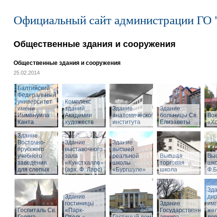
Официальный сайт администрации ГО 
Общественные здания и сооружения
Общественные здания и сооружения
25.02.2014
Балтийский
Федеральный
университет
Комплекс
имени
зданий
Здание
Здание
Иммануила
Академии
анатомического
больницы Св.
Вок
Канта
художеств
института
Елизаветы
«Х
Здание
Восточно-
Здание
Здание
прусского
выставочного
высшей
учебного
зала
реальной
Высшая
Вы
заведения
«Кунстхалле»
школы
торговая
шко
для слепых
(арх. Ф. Ларс)
«Бургшуле»
школа
Ф.Б
Зд
Здание
ди
гостиницы
Здание
имп
Госпиталь Св.
«Парк-
Государственного
же