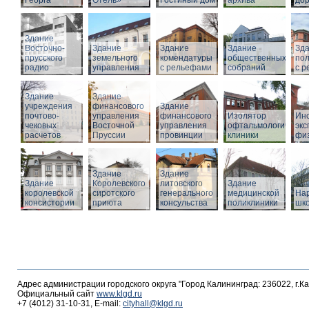
Георга
Отель»
Гостиный дом
архива
дор
Здание
Восточно-
Здание
Здание
Здание
Зд
прусского
земельного
комендатуры
общественных
по
радио
управления
с рельефами
собраний
с 
Здание
Здание
учреждения
финансового
Здание
почтово-
управления
финансового
Изолятор
Инс
чековых
Восточной
управления
офтальмологическо
эк
расчетов
Пруссии
провинции
клиники
фи
Здание
Здание
Здание
Королевского
литовского
Здание
королевской
сиротского
генерального
медицинской
На
консистории
приюта
консульства
поликлиники
шк
Адрес администрации городского округа "Город Калининград: 236022, г.К
Официальный сайт
www.klgd.ru
+7 (4012) 31-10-31, E-mail:
cityhall@klgd.ru