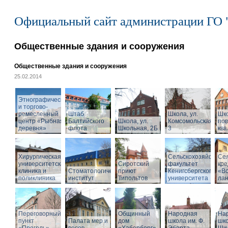
Официальный сайт администрации ГО 
Общественные здания и сооружения
Общественные здания и сооружения
25.02.2014
Этнографический
и торгово-
ремесленный
Штаб
Школа, ул.
Шк
центр «Рыбная
Балтийского
Школа, ул.
Комсомольская,
по
деревня»
флота
Школьная, 2Б
3
кв
Хирургическая
Сельскохозяйствен
Се
университетская
Сиротский
факультет
кре
клиника и
Стоматологический
приют
Кенигсбергского
«Во
поликлиника
институт
Типольтов
университета
ла
Переговорный
Общинный
Народная
На
пункт
Палата мер и
дом
школа им. Ф.
шко