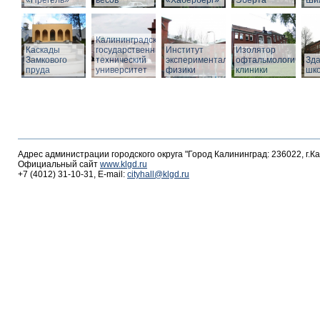
«Прегель»
весов
«Хаберберг»
Эберта
Ши
Калининградский
Каскады
государственный
Институт
Изолятор
Замкового
технический
экспериментальной
офтальмологическо
Зд
пруда
университет
физики
клиники
шк
Адрес администрации городского округа "Город Калининград: 236022, г.К
Официальный сайт
www.klgd.ru
+7 (4012) 31-10-31, E-mail:
cityhall@klgd.ru