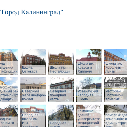
"Город Калининград"
ола
Школа им.
Школа им.
вышения
Школа
Школа им.
Крауса и
Королевы
алификации
Оттокара
Песталоцци
Хиппеля
Луизы
ный
льскохозяйственный
дитный банк
Северный
Северная
Розенауская
Ресторан
сточно-Прусский
железнодорожный
пожарная
народная
Восточной
ндшафт»
вокзал
часть
школа
ярмарки
Комплекс
Народная
зданий
Комплекс зд
родная
школа им.
университетской
земельного и
ла им. Ф.
И.Ф.
Народная
медицинской
администрат