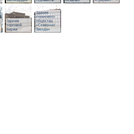
милосердия
художеств
«Скала»
«Глория»
Здание
страхового
Здание
общества
й
торговой
«Северная
биржи
Звезда»