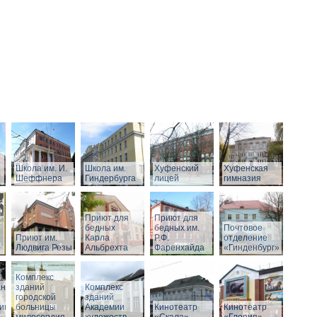
Школа им. И.
Школа им.
Хуфенский
Хуфенская
Шеффнера
Гиндербурга
лицей
гимназия
Приют для
Приют для
бедных
бедных им.
Почтовое
Приют им.
Карла
Р.Ф.
отделение
Людвига Резы
Альбрехта
Фаренхайда
«Гинденбург»
Комплекс
аний
зданий
Комплекс
городской
зданий
ивного
больницы
Академии
Кинотеатр
Кинотеатр