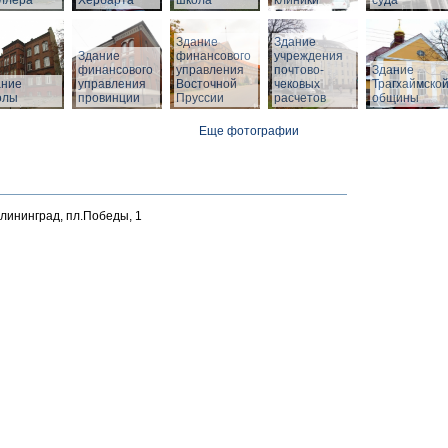
ллера
Хербарта
школа
клиники
суда
Здание
Здание
Здание
финансового
учреждения
финансового
управления
почтово-
Здание
й
ание
управления
Восточной
чековых
Трагхаймско
олы
провинции
Пруссии
расчетов
общины
Еще фотографии
алининград, пл.Победы, 1