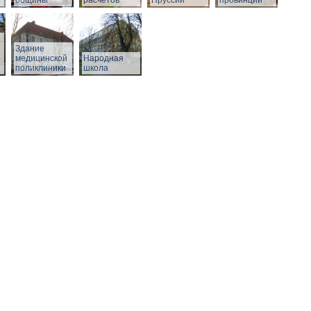
общины
расчетов
Пруссии
провинции
Здание
о
медицинской
Народная
поликлиники
школа