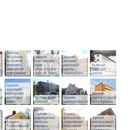
Здание
Восточно-
Здание
Здание
прусского
выставочного
высшей
учебного
зала
реальной
Высшая
заведения
«Кунстхалле»
школы
торговая
для слепых
(арх. Ф. Ларс)
«Бургшуле»
школа
Здание
дирекции
имперских
Здание
нного
железных
Здание Дома
Здание
административное
дорог
техники
административное
Отто Брауна
Здание
Здание
учреждения
финансового
Здание
Здание
почтово-
управления
финансового
Трагхаймской
чековых
Восточной
управления