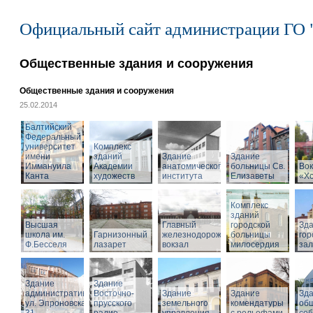
Официальный сайт администрации ГО 
Общественные здания и сооружения
Общественные здания и сооружения
25.02.2014
Балтийский
Федеральный
университет
Комплекс
имени
зданий
Здание
Здание
Иммануила
Академии
анатомического
больницы Св.
Вок
Канта
художеств
института
Елизаветы
«Х
Комплекс
зданий
Высшая
Главный
городской
Зд
школа им.
Гарнизонный
железнодорожный
больницы
гор
Ф.Бесселя
лазарет
вокзал
милосердия
за
Здание
Здание
административное,
Восточно-
Здание
Здание
Зд
ул. Эпроновская,
прусского
земельного
комендатуры
об