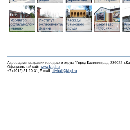
31
радио
управления
с рельефами
со
Изолятор
Институт
Каскады
офтальмологической
экспериментальной
Замкового
Кинотеатр
Ки
клиники
физики
пруда
«Глория»
«С
Адрес администрации городского округа "Город Калининград: 236022, г.К
Официальный сайт
www.klgd.ru
+7 (4012) 31-10-31, E-mail:
cityhall@klgd.ru