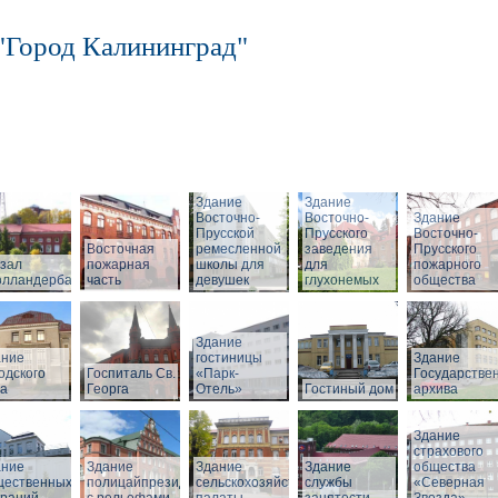
"Город Калининград"
Здание
Здание
Восточно-
Восточно-
Здание
Прусской
Прусского
Восточно-
Восточная
ремесленной
заведения
Прусского
зал
пожарная
школы для
для
пожарного
олландербаум»
часть
девушек
глухонемых
общества
Здание
ание
гостиницы
Здание
одского
Госпиталь Св.
«Парк-
Государстве
ла
Георга
Отель»
Гостиный дом
архива
Здание
страхового
ание
Здание
Здание
Здание
общества
щественных
полицайпрезидиума
сельскохозяйственной
службы
«Северная