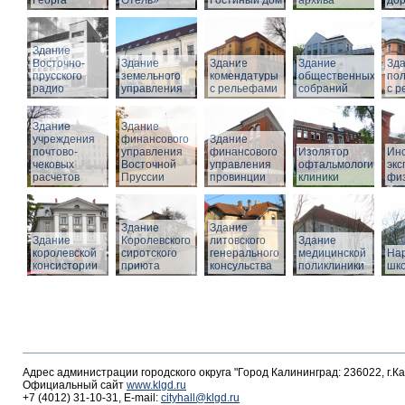
Георга
Отель»
Гостиный дом
архива
дор
Здание
Восточно-
Здание
Здание
Здание
Зд
прусского
земельного
комендатуры
общественных
по
радио
управления
с рельефами
собраний
с 
Здание
Здание
учреждения
финансового
Здание
почтово-
управления
финансового
Изолятор
Инс
чековых
Восточной
управления
офтальмологическо
эк
расчетов
Пруссии
провинции
клиники
фи
Здание
Здание
Здание
Королевского
литовского
Здание
королевской
сиротского
генерального
медицинской
На
консистории
приюта
консульства
поликлиники
шк
Адрес администрации городского округа "Город Калининград: 236022, г.К
Официальный сайт
www.klgd.ru
+7 (4012) 31-10-31, E-mail:
cityhall@klgd.ru