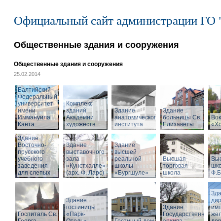
Официальный сайт администрации ГО 
Общественные здания и сооружения
Общественные здания и сооружения
25.02.2014
Балтийский
Федеральный
университет
Комплекс
имени
зданий
Здание
Здание
Иммануила
Академии
анатомического
больницы Св.
Вок
Канта
художеств
института
Елизаветы
«Х
Здание
Восточно-
Здание
Здание
прусского
выставочного
высшей
учебного
зала
реальной
Высшая
Вы
заведения
«Кунстхалле»
школы
торговая
шко
для слепых
(арх. Ф. Ларс)
«Бургшуле»
школа
Ф.Б
Зд
Здание
ди
гостиницы
Здание
имп
Госпиталь Св.
«Парк-
Государственного
же