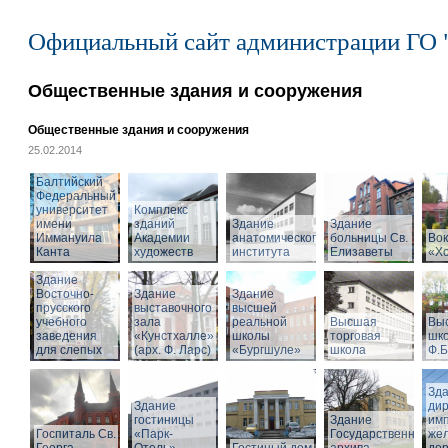
Официальный сайт администрации ГО 
Общественные здания и сооружения
Общественные здания и сооружения
25.02.2014
Балтийский
Федеральный
университет
Комплекс
имени
зданий
Здание
Здание
Иммануила
Академии
анатомического
больницы Св.
Вок
Канта
художеств
института
Елизаветы
«Х
Здание
Восточно-
Здание
Здание
прусского
выставочного
высшей
учебного
зала
реальной
Высшая
Вы
заведения
«Кунстхалле»
школы
торговая
шко
для слепых
(арх. Ф. Ларс)
«Бургшуле»
школа
Ф.Б
Зд
Здание
ди
гостиницы
Здание
имп
Госпиталь Св.
«Парк-
Государственного
же