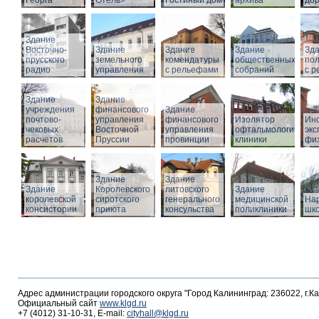
Георга
Отель»
Гостиный дом
архива
дор
Здание
Восточно-
Здание
Здание
Здание
Зд
прусского
земельного
комендатуры
общественных
по
радио
управления
с рельефами
собраний
с 
Здание
Здание
учреждения
финансового
Здание
почтово-
управления
финансового
Изолятор
Инс
чековых
Восточной
управления
офтальмологическо
эк
расчетов
Пруссии
провинции
клиники
фи
Здание
Здание
Здание
Королевского
литовского
Здание
королевской
сиротского
генерального
медицинской
На
консистории
приюта
консульства
поликлиники
шк
Адрес администрации городского округа "Город Калининград: 236022, г.К
Официальный сайт
www.klgd.ru
+7 (4012) 31-10-31, E-mail:
cityhall@klgd.ru