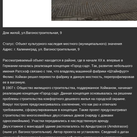
Дом жилой, ул.Вагоностроительная, 9
Статус: Объект культурного наследия местного (муниципального) значения
Адрес: г. Калининград, ул. Вагоностроительная, 9
Рассматриваемый объект находится в районе, где в начале XX в. впервые в
Германии началась реализация концепции «Город-сад». Так, развитие небольшого
имения Ратсхоф связано с тем, что владелец машинной фабрики «Штайнфурт»
Феликс Хойман решил перевести фабрику в данную местность, перепрофилировав
ее в вагонную.
В 1907 г. Общество жилищного строительства, поддержанное Хойманом, начинает
реализацию концепции «Город-сад». Данная концепция основывалась на решении
проблемы строительства комфортного дешевого жилья на городской окраине.
Вокруг построек предусматривалось озеленение, что как раз и отвечало
требованиям, сформулированным в концепции. Также проект предусматривал
строительство многосемейных двухэтажных домов (наряду с домами
односемейными). Участки передавались в наследственную аренду.
Двухэтажное с мансардой здание располагалось по Арндштрассе (Arndstrasse)
(ныне ул. Вагоностроительная). Автор проекта не установлен. Сведений о датах