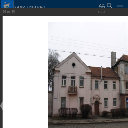
КАЛИНИНГРАД
36
из
90
Город Калининград
›
Город
›
Фотогалерея
›
Калининград
›
Виллы и дома
Виллы и дома
Виллы и дома
28.02.2014