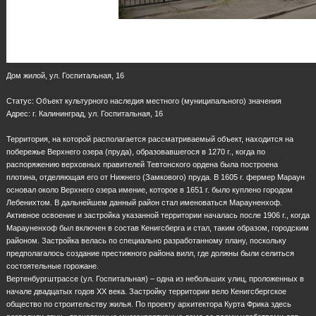
Дом жилой, ул. Госпитальная, 16
Статус: Объект культурного наследия местного (муниципального) значения
Адрес: г. Калининград, ул. Госпитальная, 16
Территория, на которой располагается рассматриваемый объект, находится на
побережье Верхнего озера (пруда), образовавшегося в 1270 г., когда по
распоряжению верховных правителей Тевтонского ордена была построена
плотина, отделяющая его от Нижнего (Замкового) пруда. В 1605 г. фермер Мараун
основал около Верхнего озера имение, которое в 1651 г. было куплено городом
Лебенихтом. В дальнейшем данный район стал именоваться Марауненхоф.
Активное освоение и застройка указанной территории началась после 1906 г., когда
Марауненхоф был включен в состав Кенигсберга и стал, таким образом, городским
районом. Застройка велась по специально разработанному плану, поскольку
предполагалось создание престижного района вилл, где должны были селиться
состоятельные горожане.
Вертенбургштрассе (ул. Госпитальная) – одна из небольших улиц, проложенных в
начале двадцатых годов ХХ века. Застройку территории вело Кенигсбергское
общество по строительству жилья. По проекту архитектора Курта Фрика здесь