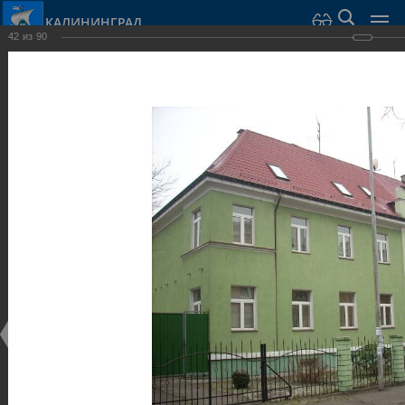
КАЛИНИНГРАД
42
из
90
Город Калининград
›
Город
›
Фотогалерея
›
Калининград
›
Виллы и дома
Виллы и дома
Виллы и дома
28.02.2014