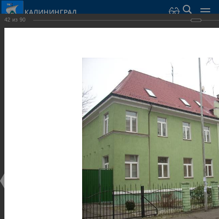
КАЛИНИНГРАД
42
из
90
Город Калининград
›
Город
›
Фотогалерея
›
Калининград
›
Виллы и дома
Виллы и дома
Виллы и дома
28.02.2014