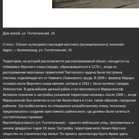
Дом жилой, ул. Госпитальная, 16
Статус: Объект культурного наследия местного (муниципального) значения
Адрес: г. Калининград, ул. Госпитальная, 16
Территория, на которой располагается рассматриваемый объект, находится на
побережье Верхнего озера (пруда), образовавшегося в 1270 г., когда по
распоряжению верховных правителей Тевтонского ордена была построена
плотина, отделяющая его от Нижнего (Замкового) пруда. В 1605 г. фермер Мараун
основал около Верхнего озера имение, которое в 1651 г. было куплено городом
Лебенихтом. В дальнейшем данный район стал именоваться Марауненхоф.
Активное освоение и застройка указанной территории началась после 1906 г., когда
Марауненхоф был включен в состав Кенигсберга и стал, таким образом, городским
районом. Застройка велась по специально разработанному плану, поскольку
предполагалось создание престижного района вилл, где должны были селиться
состоятельные горожане.
Вертенбургштрассе (ул. Госпитальная) – одна из небольших улиц, проложенных в
начале двадцатых годов ХХ века. Застройку территории вело Кенигсбергское
общество по строительству жилья. По проекту архитектора Курта Фрика здесь