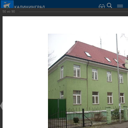
КАЛИНИНГРАД
50
из
90
Город Калининград
›
Город
›
Фотогалерея
›
Калининград
›
Виллы и дома
Виллы и дома
Виллы и дома
28.02.2014