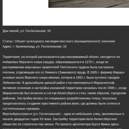
Дом жилой, ул. Госпитальная, 16
Статус: Объект культурного наследия местного (муниципального) значения
Адрес: г. Калининград, ул. Госпитальная, 16
Территория, на которой располагается рассматриваемый объект, находится на
побережье Верхнего озера (пруда), образовавшегося в 1270 г., когда по
распоряжению верховных правителей Тевтонского ордена была построена
плотина, отделяющая его от Нижнего (Замкового) пруда. В 1605 г. фермер Мараун
основал около Верхнего озера имение, которое в 1651 г. было куплено городом
Лебенихтом. В дальнейшем данный район стал именоваться Марауненхоф.
Активное освоение и застройка указанной территории началась после 1906 г., когда
Марауненхоф был включен в состав Кенигсберга и стал, таким образом, городским
районом. Застройка велась по специально разработанному плану, поскольку
предполагалось создание престижного района вилл, где должны были селиться
состоятельные горожане.
Вертенбургштрассе (ул. Госпитальная) – одна из небольших улиц, проложенных в
начале двадцатых годов ХХ века. Застройку территории вело Кенигсбергское
общество по строительству жилья. По проекту архитектора Курта Фрика здесь