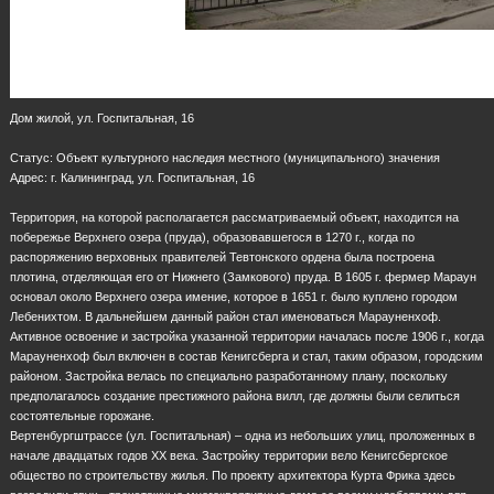
Дом жилой, ул. Госпитальная, 16
Статус: Объект культурного наследия местного (муниципального) значения
Адрес: г. Калининград, ул. Госпитальная, 16
Территория, на которой располагается рассматриваемый объект, находится на
побережье Верхнего озера (пруда), образовавшегося в 1270 г., когда по
распоряжению верховных правителей Тевтонского ордена была построена
плотина, отделяющая его от Нижнего (Замкового) пруда. В 1605 г. фермер Мараун
основал около Верхнего озера имение, которое в 1651 г. было куплено городом
Лебенихтом. В дальнейшем данный район стал именоваться Марауненхоф.
Активное освоение и застройка указанной территории началась после 1906 г., когда
Марауненхоф был включен в состав Кенигсберга и стал, таким образом, городским
районом. Застройка велась по специально разработанному плану, поскольку
предполагалось создание престижного района вилл, где должны были селиться
состоятельные горожане.
Вертенбургштрассе (ул. Госпитальная) – одна из небольших улиц, проложенных в
начале двадцатых годов ХХ века. Застройку территории вело Кенигсбергское
общество по строительству жилья. По проекту архитектора Курта Фрика здесь