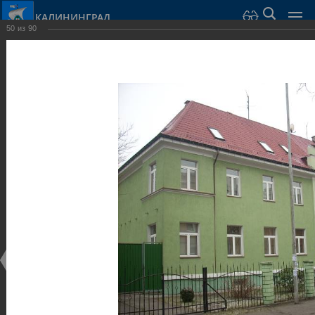
КАЛИНИНГРАД
50
из
90
Город Калининград
›
Город
›
Фотогалерея
›
Калининград
›
Виллы и дома
Виллы и дома
Виллы и дома
28.02.2014