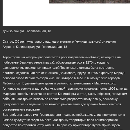
Дом жилой, ул. Госпитальная, 18
Статус: Объект культурного наследия местного (муниципального) значения
Адрес: г. Калининград, ул. Госпитальная, 18
Территория, на которой располагается рассматриваемый объект, находится на
побережье Верхнего озера (пруда), образовавшегося в 1270 г., когда по
распоряжению верховных правителей Тевтонского ордена была построена
плотина, отделяющая его от Нижнего (Замкового) пруда. В 1605 г. фермер Мараун
основал около Верхнего озера имение, которое в 1651 г. было куплено городом
Лебенихтом. В дальнейшем данный район стал именоваться Марауненхоф.
Активное освоение и застройка указанной территории началась после 1906 г., когда
Марауненхоф был включен в состав Кенигсберга и стал, таким образом, городским
районом. Застройка велась по специально разработанному плану, поскольку
предполагалось создание престижного района вилл, где должны были селиться
состоятельные горожане.
Вертенбургштрассе (ул. Госпитальная) – одна из небольших улиц, проложенных в
начале двадцатых годов ХХ века. Застройку территории вело Кенигсбергское
общество по строительству жилья. По проекту архитектора Курта Фрика здесь