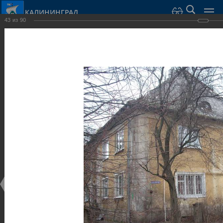
КАЛИНИНГРАД
43
из
90
Город Калининград
›
Город
›
Фотогалерея
›
Калининград
›
Виллы и дома
Виллы и дома
Виллы и дома
28.02.2014