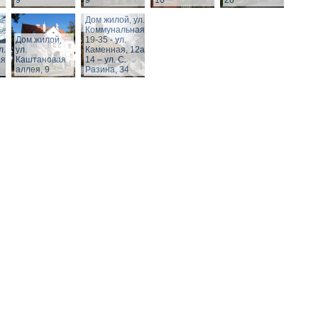
9
9
10
28
Дом жилой, ул.
Коммунальная,
Дом жилой,
19-35 - ул.
л.
ул.
Каменная, 12а,
я,
Каштановая
14 – ул. С.
аллея, 9
Разина, 34