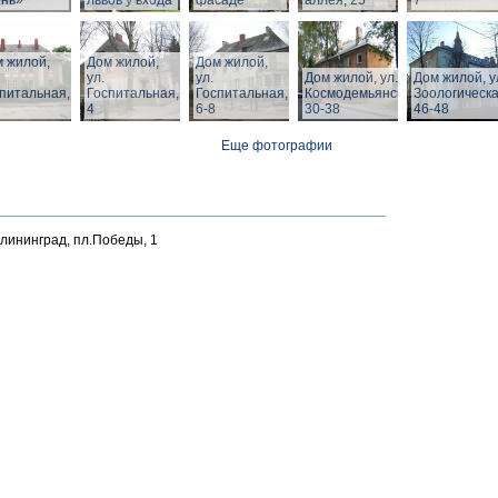
ень»
львов у входа
фасаде
аллея, 25
7
 жилой,
Дом жилой,
Дом жилой,
ул.
ул.
Дом жилой, ул. З.
Дом жилой, у
питальная,
Госпитальная,
Госпитальная,
Космодемьянской
Зоологическа
4
6-8
30-38
46-48
Еще фотографии
алининград, пл.Победы, 1