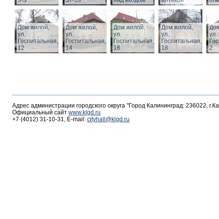
3-5
57-59
над входом
аптекой
ол
Дом жилой,
Дом жилой,
Дом жилой,
Дом жилой,
Дом
ул.
ул.
ул.
ул.
ул.
Госпитальная,
Госпитальная,
Госпитальная,
Госпитальная,
Гос
12
14
16
18
2
Адрес администрации городского округа "Город Калининград: 236022, г.К
Официальный сайт
www.klgd.ru
+7 (4012) 31-10-31, E-mail:
cityhall@klgd.ru