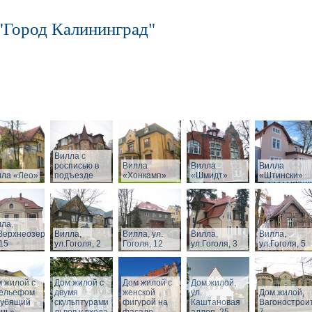
"Город Калининград"
Вилла с
росписью в
Вилла
Вилла
Вилла
лла «Лео»
подъезде
«Хонкамп»
«Шмидт»
«Штински»
ла,
Верхнеозерная,
Вилла,
Вилла, ул.
Вилла,
Вилла,
15
ул.Гоголя, 2
Гоголя, 12
ул.Гоголя, 3
ул.Гоголя, 5
 жилой с
Дом жилой с
Дом жилой с
Дом жилой,
рельефом
двумя
женской
ул.
Дом жилой,
рубящий
скульптурами
фигурой на
Каштановая
Вагонострои