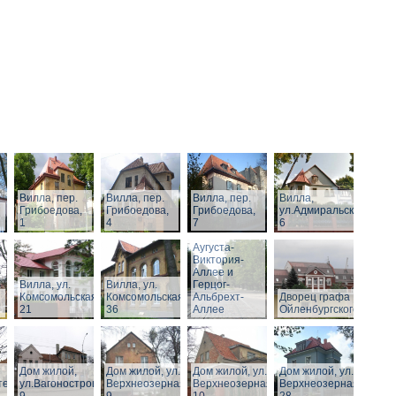
Вилла, пер.
Вилла, пер.
Вилла, пер.
Вилла,
Грибоедова,
Грибоедова,
Грибоедова,
ул.Адмиральская,
1
4
7
6
Виллы по
Аугуста-
Виктория-
Аллее и
Вилла, ул.
Вилла, ул.
Герцог-
Комсомольская,
Комсомольская,
Альбрехт-
Дворец графа
21
36
Аллее
Ойленбургского
Дом жилой,
Дом жилой, ул.
Дом жилой, ул.
Дом жилой, ул.
тельная,
ул.Вагоностроительная,
Верхнеозерная,
Верхнеозерная,
Верхнеозерная,