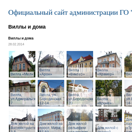
Официальный сайт администрации ГО 
Виллы и дома
Виллы и дома
28.02.2014
Вилла
Вилла
Вилла
Вилла «Мел»
«Арон»
«Винтер»
«Крамер»
Ви
Вилла,
Вилла, ул.
Вилла,
Вил
ул.Адмиральская,
Бородинская,
ул.Бородинская,
Вилла
ул.
7
12-14
20
«Кроне»
14-
Дом
Дом жилой на
Дом жилой на
Дом жилой
го
Вагоностроительной
просп. Мира,
рельефом
Дом жилой с
«Т