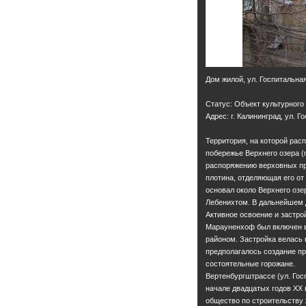
Дом жилой, ул. Госпитальная
Статус: Объект культурного
Адрес: г. Калининград, ул. Г
Территория, на которой рас
побережье Верхнего озера (п
распоряжению верховных пр
плотина, отделяющая его от
основал около Верхнего озер
Лебенихтом. В дальнейшем 
Активное освоение и застрой
Марауненхоф был включен в 
районом. Застройка велась 
предполагалось создание пр
состоятельные горожане.
Вертенбургштрассе (ул. Гос
начале двадцатых годов ХХ 
общество по строительству 