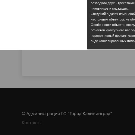
возводили двух - трехэтаж
чиновников и служащих.
Сведений о датах изменений
настоящим объектом, не об
Особенности объекта, посл
объектов культурного насле
перспективный портал главн
виде каннелированных пиля
© Администрация ГО "Город Калининград"
Контакты