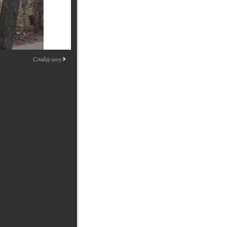
Промышленные здания и
сооружения
Мосты
Слайд-шоу: