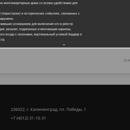
ные многоквартирные дома со всеми удобствами для
 (перестроек) и исторических событиях, связанных с
наружено.
ужившие основанием для включения его в реестр
дия: ризалит, подоконные и венчающие карнизы,
ого входа с пилонами, вертикальный угловой бордюр в
стр.
Еще фотографии
28.0
236022, г. Калининград, пл. Победы, 1
+7 (4012) 31-10-31