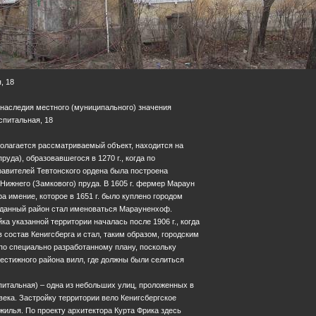
, 18
 наследия местного (муниципального) значения
оспитальная, 18
полагается рассматриваемый объект, находится на
руда), образовавшегося в 1270 г., когда по
авителей Тевтонского ордена была построена
 Нижнего (Замкового) пруда. В 1605 г. фермер Мараун
а имение, которое в 1651 г. было куплено городом
данный район стал именоваться Марауненхоф.
ка указанной территории началась после 1906 г., когда
состав Кенигсберга и стал, таким образом, городским
по специально разработанному плану, поскольку
естижного района вилл, где должны были селиться
питальная) – одна из небольших улиц, проложенных в
века. Застройку территории вело Кенигсбергское
жилья. По проекту архитектора Курта Фрика здесь