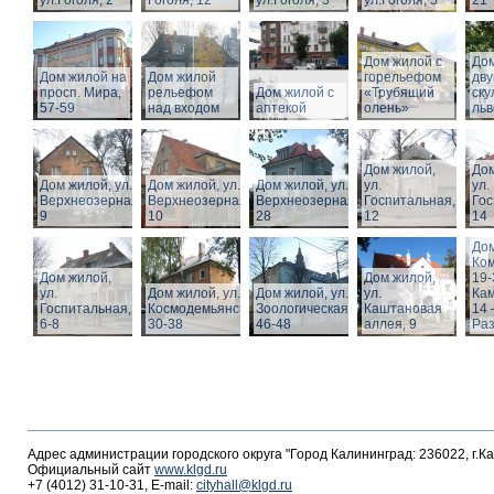
ул.Гоголя, 2
Гоголя, 12
ул.Гоголя, 3
ул.Гоголя, 5
21
Дом жилой с
Дом
Дом жилой на
Дом жилой
горельефом
дв
просп. Мира,
рельефом
Дом жилой с
«Трубящий
ску
57-59
над входом
аптекой
олень»
льв
Дом жилой,
Дом
Дом жилой, ул.
Дом жилой, ул.
Дом жилой, ул.
ул.
ул.
Верхнеозерная,
Верхнеозерная,
Верхнеозерная,
Госпитальная,
Гос
9
10
28
12
14
Дом
Ко
Дом жилой,
Дом жилой,
19-
ул.
Дом жилой, ул. З.
Дом жилой, ул.
ул.
Кам
Госпитальная,
Космодемьянской
Зоологическая,
Каштановая
14 
6-8
30-38
46-48
аллея, 9
Раз
Адрес администрации городского округа "Город Калининград: 236022, г.К
Официальный сайт
www.klgd.ru
+7 (4012) 31-10-31, E-mail:
cityhall@klgd.ru