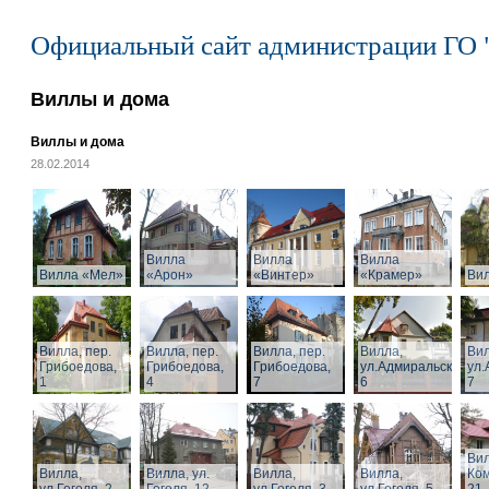
Официальный сайт администрации ГО 
Виллы и дома
Виллы и дома
28.02.2014
Вилла
Вилла
Вилла
Вилла «Мел»
«Арон»
«Винтер»
«Крамер»
Ви
Вилла, пер.
Вилла, пер.
Вилла, пер.
Вилла,
Вил
Грибоедова,
Грибоедова,
Грибоедова,
ул.Адмиральская,
ул.
1
4
7
6
7
Вил
Вилла,
Вилла, ул.
Вилла,
Вилла,
Ком