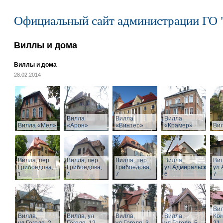
Официальный сайт администрации ГО 
Виллы и дома
Виллы и дома
28.02.2014
Вилла
Вилла
Вилла
Вилла «Мел»
«Арон»
«Винтер»
«Крамер»
Ви
Вилла, пер.
Вилла, пер.
Вилла, пер.
Вилла,
Вил
Грибоедова,
Грибоедова,
Грибоедова,
ул.Адмиральская,
ул.
1
4
7
6
7
Вил
Вилла,
Вилла, ул.
Вилла,
Вилла,
Ком