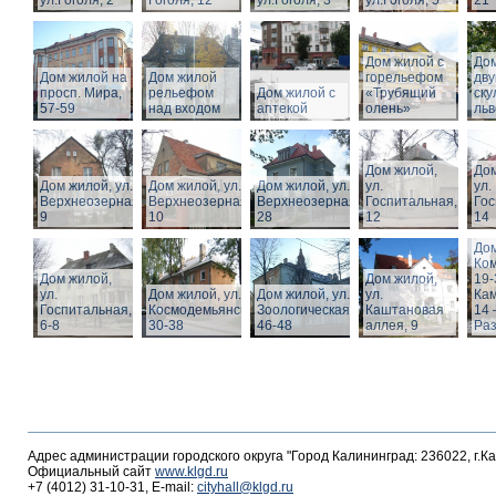
ул.Гоголя, 2
Гоголя, 12
ул.Гоголя, 3
ул.Гоголя, 5
21
Дом жилой с
Дом
Дом жилой на
Дом жилой
горельефом
дв
просп. Мира,
рельефом
Дом жилой с
«Трубящий
ску
57-59
над входом
аптекой
олень»
льв
Дом жилой,
Дом
Дом жилой, ул.
Дом жилой, ул.
Дом жилой, ул.
ул.
ул.
Верхнеозерная,
Верхнеозерная,
Верхнеозерная,
Госпитальная,
Гос
9
10
28
12
14
Дом
Ко
Дом жилой,
Дом жилой,
19-
ул.
Дом жилой, ул. З.
Дом жилой, ул.
ул.
Кам
Госпитальная,
Космодемьянской
Зоологическая,
Каштановая
14 
6-8
30-38
46-48
аллея, 9
Раз
Адрес администрации городского округа "Город Калининград: 236022, г.К
Официальный сайт
www.klgd.ru
+7 (4012) 31-10-31, E-mail:
cityhall@klgd.ru