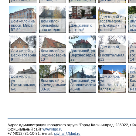
ул.Гоголя, 2
Гоголя, 12
ул.Гоголя, 3
ул.Гоголя, 5
21
Дом жилой с
Дом
Дом жилой на
Дом жилой
горельефом
дв
просп. Мира,
рельефом
Дом жилой с
«Трубящий
ску
57-59
над входом
аптекой
олень»
льв
Дом жилой,
Дом
Дом жилой, ул.
Дом жилой, ул.
Дом жилой, ул.
ул.
ул.
Верхнеозерная,
Верхнеозерная,
Верхнеозерная,
Госпитальная,
Гос
9
10
28
12
14
Дом
Ко
Дом жилой,
Дом жилой,
19-
ул.
Дом жилой, ул. З.
Дом жилой, ул.
ул.
Кам
Госпитальная,
Космодемьянской
Зоологическая,
Каштановая
14 
6-8
30-38
46-48
аллея, 9
Раз
Адрес администрации городского округа "Город Калининград: 236022, г.К
Официальный сайт
www.klgd.ru
+7 (4012) 31-10-31, E-mail:
cityhall@klgd.ru