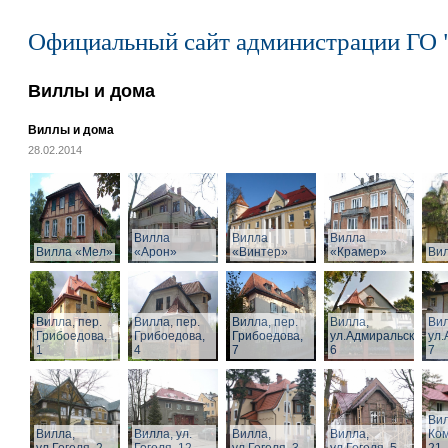
Официальный сайт администрации ГО 
Виллы и дома
Виллы и дома
28.02.2014
Вилла
Вилла
Вилла
Вилла «Мел»
«Арон»
«Винтер»
«Крамер»
Ви
Вилла, пер.
Вилла, пер.
Вилла, пер.
Вилла,
Вил
Грибоедова,
Грибоедова,
Грибоедова,
ул.Адмиральская,
ул.
1
4
7
6
7
Вил
Вилла,
Вилла, ул.
Вилла,
Вилла,
Ком