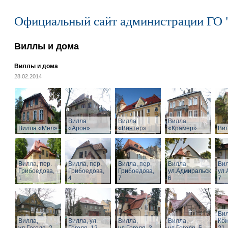
Официальный сайт администрации ГО 
Виллы и дома
Виллы и дома
28.02.2014
Вилла
Вилла
Вилла
Вилла «Мел»
«Арон»
«Винтер»
«Крамер»
Ви
Вилла, пер.
Вилла, пер.
Вилла, пер.
Вилла,
Вил
Грибоедова,
Грибоедова,
Грибоедова,
ул.Адмиральская,
ул.
1
4
7
6
7
Вил
Вилла,
Вилла, ул.
Вилла,
Вилла,
Ком