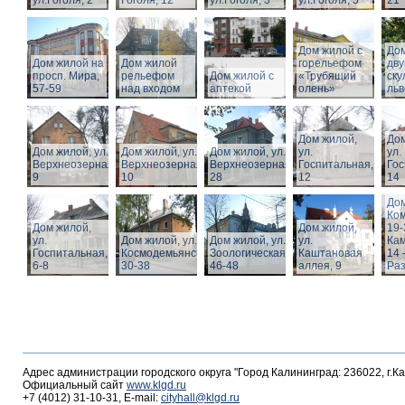
ул.Гоголя, 2
Гоголя, 12
ул.Гоголя, 3
ул.Гоголя, 5
21
Дом жилой с
Дом
Дом жилой на
Дом жилой
горельефом
дв
просп. Мира,
рельефом
Дом жилой с
«Трубящий
ску
57-59
над входом
аптекой
олень»
льв
Дом жилой,
Дом
Дом жилой, ул.
Дом жилой, ул.
Дом жилой, ул.
ул.
ул.
Верхнеозерная,
Верхнеозерная,
Верхнеозерная,
Госпитальная,
Гос
9
10
28
12
14
Дом
Ко
Дом жилой,
Дом жилой,
19-
ул.
Дом жилой, ул. З.
Дом жилой, ул.
ул.
Кам
Госпитальная,
Космодемьянской
Зоологическая,
Каштановая
14 
6-8
30-38
46-48
аллея, 9
Раз
Адрес администрации городского округа "Город Калининград: 236022, г.К
Официальный сайт
www.klgd.ru
+7 (4012) 31-10-31, E-mail:
cityhall@klgd.ru