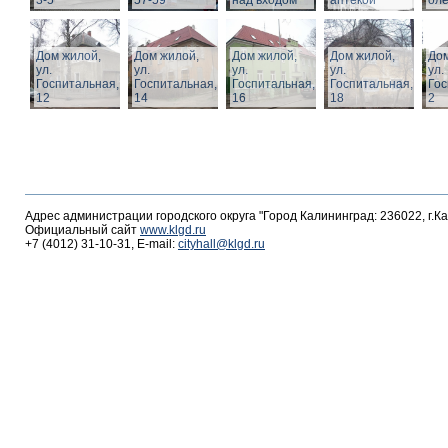
3-5
57-59
над входом
аптекой
ол
Дом жилой,
Дом жилой,
Дом жилой,
Дом жилой,
Дом
ул.
ул.
ул.
ул.
ул.
Госпитальная,
Госпитальная,
Госпитальная,
Госпитальная,
Гос
12
14
16
18
2
Адрес администрации городского округа "Город Калининград: 236022, г.К
Официальный сайт
www.klgd.ru
+7 (4012) 31-10-31, E-mail:
cityhall@klgd.ru