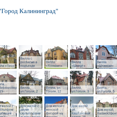
"Город Калининград"
Вилла с
росписью в
Вилла
Вилла
Вилла
лла «Лео»
подъезде
«Хонкамп»
«Шмидт»
«Штински»
ла,
Верхнеозерная,
Вилла,
Вилла, ул.
Вилла,
Вилла,
15
ул.Гоголя, 2
Гоголя, 12
ул.Гоголя, 3
ул.Гоголя, 5
 жилой с
Дом жилой с
Дом жилой с
Дом жилой,
рельефом
двумя
женской
ул.
Дом жилой,
рубящий
скульптурами
фигурой на
Каштановая
Вагонострои