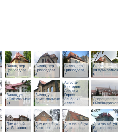
Вилла, пер.
Вилла, пер.
Вилла, пер.
Вилла,
Грибоедова,
Грибоедова,
Грибоедова,
ул.Адмиральская,
1
4
7
6
Виллы по
Аугуста-
Виктория-
Аллее и
Вилла, ул.
Вилла, ул.
Герцог-
Комсомольская,
Комсомольская,
Альбрехт-
Дворец графа
21
36
Аллее
Ойленбургского
Дом жилой,
Дом жилой, ул.
Дом жилой, ул.
Дом жилой, ул.
тельная,
ул.Вагоностроительная,
Верхнеозерная,
Верхнеозерная,
Верхнеозерная,