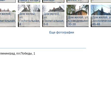
ень»
львов у входа
фасаде
аллея, 25
7
 жилой,
Дом жилой,
Дом жилой,
ул.
ул.
Дом жилой, ул. З.
Дом жилой, у
питальная,
Госпитальная,
Госпитальная,
Космодемьянской
Зоологическа
4
6-8
30-38
46-48
Еще фотографии
алининград, пл.Победы, 1