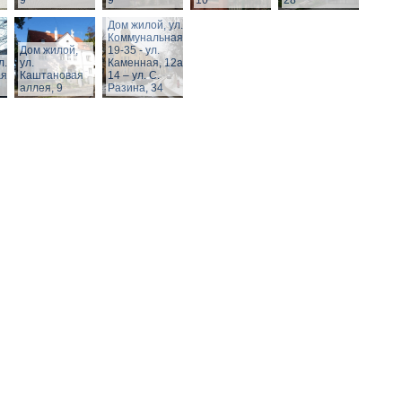
9
9
10
28
Дом жилой, ул.
Коммунальная,
Дом жилой,
19-35 - ул.
л.
ул.
Каменная, 12а,
я,
Каштановая
14 – ул. С.
аллея, 9
Разина, 34