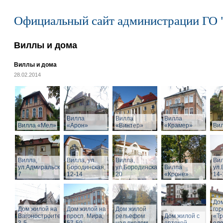
Официальный сайт администрации ГО 
Виллы и дома
Виллы и дома
28.02.2014
Вилла
Вилла
Вилла
Вилла «Мел»
«Арон»
«Винтер»
«Крамер»
Ви
Вилла,
Вилла, ул.
Вилла,
Вил
ул.Адмиральская,
Бородинская,
ул.Бородинская,
Вилла
ул.
7
12-14
20
«Кроне»
14-
Дом
Дом жилой на
Дом жилой на
Дом жилой
го
Вагоностроительной
просп. Мира,
рельефом
Дом жилой с
«Т