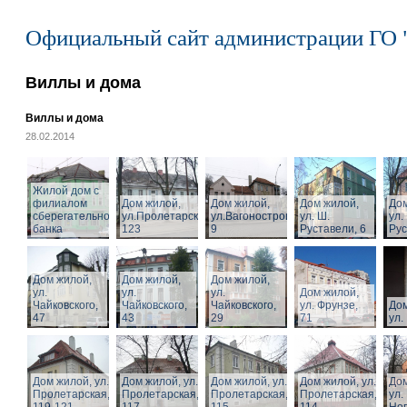
Официальный сайт администрации ГО 
Виллы и дома
Виллы и дома
28.02.2014
Жилой дом с
филиалом
Дом жилой,
Дом жилой,
Дом жилой,
Дом
сберегательного
ул.Пролетарская,
ул.Вагоностроительная,
ул. Ш.
ул.
банка
123
9
Руставели, 6
Рус
Дом жилой,
Дом жилой,
Дом жилой,
ул.
ул.
ул.
Дом жилой,
Чайковского,
Чайковского,
Чайковского,
ул. Фрунзе,
Дом
47
43
29
71
ул.
Дом жилой, ул.
Дом жилой, ул.
Дом жилой, ул.
Дом жилой, ул.
Дом
Пролетарская,
Пролетарская,
Пролетарская,
Пролетарская,
ул