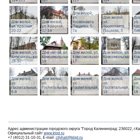
119-121
117
115
114
Нов
Дом жилой,
ул.
Дом жилой,
Дом
Дом жилой,
Дом жилой,
Космонавта
ул.
ул.
ул. Красная,
ул. Красная,
Пацаева, 5-
Космонавта
Ко
20-22
12-14
7а
Пацаева, 3
Лео
Дом жилой, ул.
Дом жилой, ул.
Дом жилой, ул.
Дом жилой, ул.
Дом
Комсомольская,
Комсомольская,
Комсомольская,
Комсомольская,
Ком
28-30
19
17
15
12
Дом жилой,
Дом жилой,
Дом жилой,
Дом жилой,
Дом
ул.
ул.
ул.
ул.
ул.
Госпитальная,
Госпитальная,
Госпитальная,
Госпитальная,
Гос
6-8
4
2
18
16
Адрес администрации городского округа "Город Калининград: 236022, г.К
Официальный сайт
www.klgd.ru
+7 (4012) 31-10-31, E-mail:
cityhall@klgd.ru