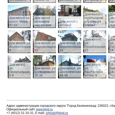
ул.Гоголя, 2
Гоголя, 12
ул.Гоголя, 3
ул.Гоголя, 5
21
Дом жилой с
Дом
Дом жилой на
Дом жилой
горельефом
дв
просп. Мира,
рельефом
Дом жилой с
«Трубящий
ску
57-59
над входом
аптекой
олень»
льв
Дом жилой,
Дом
Дом жилой, ул.
Дом жилой, ул.
Дом жилой, ул.
ул.
ул.
Верхнеозерная,
Верхнеозерная,
Верхнеозерная,
Госпитальная,
Гос
9
10
28
12
14
Дом
Ко
Дом жилой,
Дом жилой,
19-
ул.
Дом жилой, ул. З.
Дом жилой, ул.
ул.
Кам
Госпитальная,
Космодемьянской
Зоологическая,
Каштановая
14 
6-8
30-38
46-48
аллея, 9
Раз
Адрес администрации городского округа "Город Калининград: 236022, г.К
Официальный сайт
www.klgd.ru
+7 (4012) 31-10-31, E-mail:
cityhall@klgd.ru