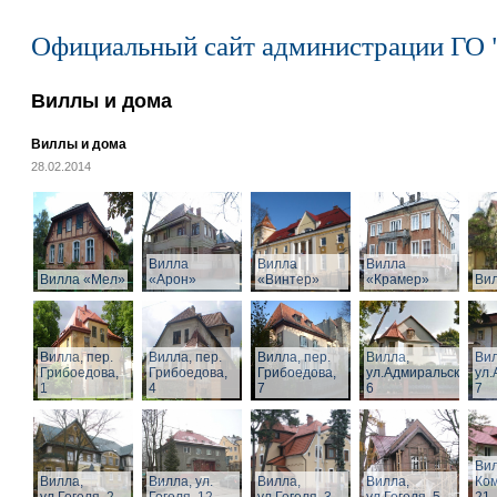
Официальный сайт администрации ГО 
Виллы и дома
Виллы и дома
28.02.2014
Вилла
Вилла
Вилла
Вилла «Мел»
«Арон»
«Винтер»
«Крамер»
Ви
Вилла, пер.
Вилла, пер.
Вилла, пер.
Вилла,
Вил
Грибоедова,
Грибоедова,
Грибоедова,
ул.Адмиральская,
ул.
1
4
7
6
7
Вил
Вилла,
Вилла, ул.
Вилла,
Вилла,
Ком