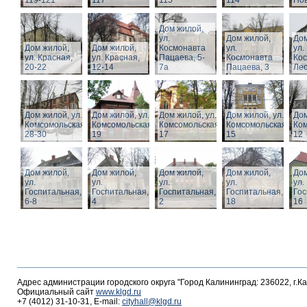
119-121
117
115
114
Нов
Дом жилой,
ул.
Дом жилой,
Дом
Дом жилой,
Дом жилой,
Космонавта
ул.
ул.
ул. Красная,
ул. Красная,
Пацаева, 5-
Космонавта
Ко
20-22
12-14
7а
Пацаева, 3
Лео
Дом жилой, ул.
Дом жилой, ул.
Дом жилой, ул.
Дом жилой, ул.
Дом
Комсомольская,
Комсомольская,
Комсомольская,
Комсомольская,
Ком
28-30
19
17
15
12
Дом жилой,
Дом жилой,
Дом жилой,
Дом жилой,
Дом
ул.
ул.
ул.
ул.
ул.
Госпитальная,
Госпитальная,
Госпитальная,
Госпитальная,
Гос
6-8
4
2
18
16
Адрес администрации городского округа "Город Калининград: 236022, г.К
Официальный сайт
www.klgd.ru
+7 (4012) 31-10-31, E-mail:
cityhall@klgd.ru