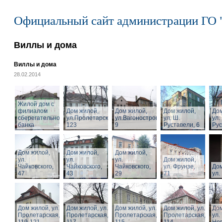
Официальный сайт администрации ГО 
Виллы и дома
Виллы и дома
28.02.2014
Жилой дом с
филиалом
Дом жилой,
Дом жилой,
Дом жилой,
Дом
сберегательного
ул.Пролетарская,
ул.Вагоностроительная,
ул. Ш.
ул.
банка
123
9
Руставели, 6
Рус
Дом жилой,
Дом жилой,
Дом жилой,
ул.
ул.
ул.
Дом жилой,
Чайковского,
Чайковского,
Чайковского,
ул. Фрунзе,
Дом
47
43
29
71
ул.
Дом жилой, ул.
Дом жилой, ул.
Дом жилой, ул.
Дом жилой, ул.
Дом
Пролетарская,
Пролетарская,
Пролетарская,
Пролетарская,
ул