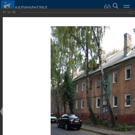
КАЛИНИНГРАД
47
из
90
Город Калининград
›
Город
›
Фотогалерея
›
Калининград
›
Виллы и дома
Виллы и дома
Виллы и дома
28.02.2014