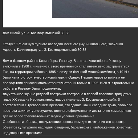
Дом жилой, ул. З. Космодемьянской 30-38
Статус: Объект культурного наследия местного (муниципального) значения
Адрес: г. Калининград, ул. З. Космодемьянской 30-38
Дом в бывшем районе Кенигсберга Розенау. В состав Кенигсберга Розенау
включили в 1908 г. и именно с этого времени он стал интенсивно застраиваться.
Так, на территории района в 1895 г. создали большой мясной комбинат, в 1914 г.
было начато строительство новой кирхи. Однако Первая мировая война и ее
последствия приостановили строительство. И только в 1926-1928 гг. строительные
работы в Розенау были продолжены.
Двухэтажное здание рядовой постройки построено в первой половине тридцатых
годов ХХ века на Иерусалимерштрассе (ныне ул. З. Космодемьянской). В
соответствии с требованием времени, это здание, как и соседние дома, отличала
простота архитектурно-художественного оформления и достаточно комфортные
для не особо требовательных людей условия проживания.
Особенности объекта, послужившие основанием для включения его в реестр
объектов культурного наследия: сандрики, барельефы с изображением животных
над дверными проемами.