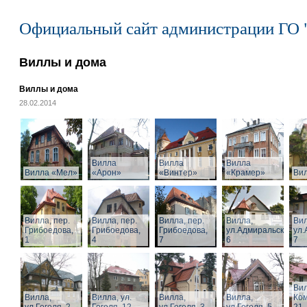
Официальный сайт администрации ГО 
Виллы и дома
Виллы и дома
28.02.2014
Вилла
Вилла
Вилла
Вилла «Мел»
«Арон»
«Винтер»
«Крамер»
Ви
Вилла, пер.
Вилла, пер.
Вилла, пер.
Вилла,
Вил
Грибоедова,
Грибоедова,
Грибоедова,
ул.Адмиральская,
ул.
1
4
7
6
7
Вил
Вилла,
Вилла, ул.
Вилла,
Вилла,
Ком