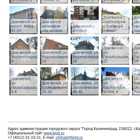
ул.Гоголя, 2
Гоголя, 12
ул.Гоголя, 3
ул.Гоголя, 5
21
Дом жилой с
Дом
Дом жилой на
Дом жилой
горельефом
дв
просп. Мира,
рельефом
Дом жилой с
«Трубящий
ску
57-59
над входом
аптекой
олень»
льв
Дом жилой,
Дом
Дом жилой, ул.
Дом жилой, ул.
Дом жилой, ул.
ул.
ул.
Верхнеозерная,
Верхнеозерная,
Верхнеозерная,
Госпитальная,
Гос
9
10
28
12
14
Дом
Ко
Дом жилой,
Дом жилой,
19-
ул.
Дом жилой, ул. З.
Дом жилой, ул.
ул.
Кам
Госпитальная,
Космодемьянской
Зоологическая,
Каштановая
14 
6-8
30-38
46-48
аллея, 9
Раз
Адрес администрации городского округа "Город Калининград: 236022, г.К
Официальный сайт
www.klgd.ru
+7 (4012) 31-10-31, E-mail:
cityhall@klgd.ru