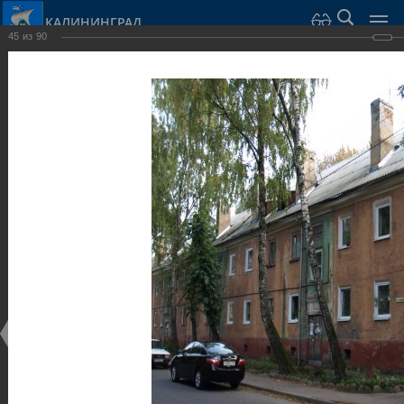
КАЛИНИНГРАД
45
из
90
Город Калининград
›
Город
›
Фотогалерея
›
Калининград
›
Виллы и дома
Виллы и дома
Виллы и дома
28.02.2014