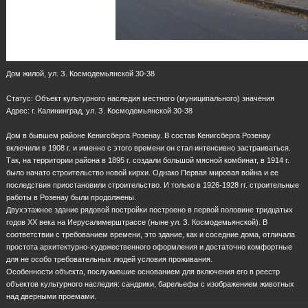
Дом жилой, ул. З. Космодемьянской 30-38
Статус: Объект культурного наследия местного (муниципального) значения
Адрес: г. Калининград, ул. З. Космодемьянской 30-38
Дом в бывшем районе Кенигсберга Розенау. В состав Кенигсберга Розенау
включили в 1908 г. и именно с этого времени он стал интенсивно застраиваться.
Так, на территории района в 1895 г. создали большой мясной комбинат, в 1914 г.
было начато строительство новой кирхи. Однако Первая мировая война и ее
последствия приостановили строительство. И только в 1926-1928 гг. строительные
работы в Розенау были продолжены.
Двухэтажное здание рядовой постройки построено в первой половине тридцатых
годов ХХ века на Иерусалимерштрассе (ныне ул. З. Космодемьянской). В
соответствии с требованием времени, это здание, как и соседние дома, отличала
простота архитектурно-художественного оформления и достаточно комфортные
для не особо требовательных людей условия проживания.
Особенности объекта, послужившие основанием для включения его в реестр
объектов культурного наследия: сандрики, барельефы с изображением животных
над дверными проемами.