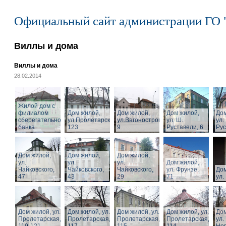
Официальный сайт администрации ГО 
Виллы и дома
Виллы и дома
28.02.2014
Жилой дом с
филиалом
Дом жилой,
Дом жилой,
Дом жилой,
Дом
сберегательного
ул.Пролетарская,
ул.Вагоностроительная,
ул. Ш.
ул.
банка
123
9
Руставели, 6
Рус
Дом жилой,
Дом жилой,
Дом жилой,
ул.
ул.
ул.
Дом жилой,
Чайковского,
Чайковского,
Чайковского,
ул. Фрунзе,
Дом
47
43
29
71
ул.
Дом жилой, ул.
Дом жилой, ул.
Дом жилой, ул.
Дом жилой, ул.
Дом
Пролетарская,
Пролетарская,
Пролетарская,
Пролетарская,
ул