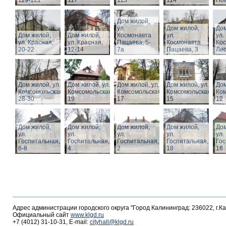
119-121
117
115
114
Нов
Дом жилой,
ул.
Дом жилой,
Дом
Дом жилой,
Дом жилой,
Космонавта
ул.
ул.
ул. Красная,
ул. Красная,
Пацаева, 5-
Космонавта
Ко
20-22
12-14
7а
Пацаева, 3
Лео
Дом жилой, ул.
Дом жилой, ул.
Дом жилой, ул.
Дом жилой, ул.
Дом
Комсомольская,
Комсомольская,
Комсомольская,
Комсомольская,
Ком
28-30
19
17
15
12
Дом жилой,
Дом жилой,
Дом жилой,
Дом жилой,
Дом
ул.
ул.
ул.
ул.
ул.
Госпитальная,
Госпитальная,
Госпитальная,
Госпитальная,
Гос
6-8
4
2
18
16
Адрес администрации городского округа "Город Калининград: 236022, г.К
Официальный сайт
www.klgd.ru
+7 (4012) 31-10-31, E-mail:
cityhall@klgd.ru