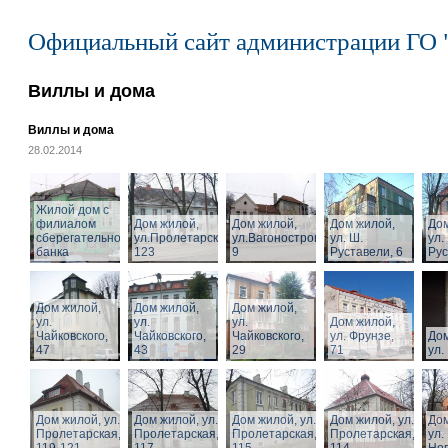
Официальный сайт администрации ГО 
Виллы и дома
Виллы и дома
28.02.2014
Жилой дом с
филиалом
Дом жилой,
Дом жилой,
Дом жилой,
Дом
сберегательного
ул.Пролетарская,
ул.Вагоностроительная,
ул. Ш.
ул.
банка
123
9
Руставели, 6
Рус
Дом жилой,
Дом жилой,
Дом жилой,
ул.
ул.
ул.
Дом жилой,
Чайковского,
Чайковского,
Чайковского,
ул. Фрунзе,
Дом
47
43
29
71
ул.
Дом жилой, ул.
Дом жилой, ул.
Дом жилой, ул.
Дом жилой, ул.
Дом
Пролетарская,
Пролетарская,
Пролетарская,
Пролетарская,
ул