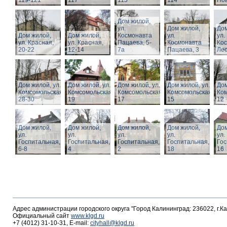
119-121
117
115
114
Нов
Дом жилой,
ул.
Дом жилой,
Дом
Дом жилой,
Дом жилой,
Космонавта
ул.
ул.
ул. Красная,
ул. Красная,
Пацаева, 5-
Космонавта
Ко
20-22
12-14
7а
Пацаева, 3
Лео
Дом жилой, ул.
Дом жилой, ул.
Дом жилой, ул.
Дом жилой, ул.
Дом
Комсомольская,
Комсомольская,
Комсомольская,
Комсомольская,
Ком
28-30
19
17
15
12
Дом жилой,
Дом жилой,
Дом жилой,
Дом жилой,
Дом
ул.
ул.
ул.
ул.
ул.
Госпитальная,
Госпитальная,
Госпитальная,
Госпитальная,
Гос
6-8
4
2
18
16
Адрес администрации городского округа "Город Калининград: 236022, г.К
Официальный сайт
www.klgd.ru
+7 (4012) 31-10-31, E-mail:
cityhall@klgd.ru