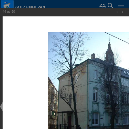
КАЛИНИНГРАД
44
из
90
Город Калининград
›
Город
›
Фотогалерея
›
Калининград
›
Виллы и дома
Виллы и дома
Виллы и дома
28.02.2014