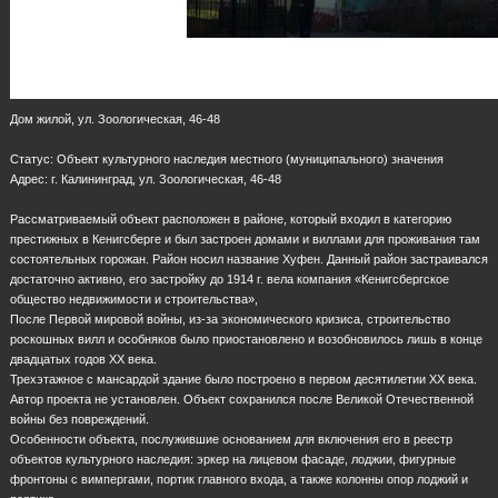
Дом жилой, ул. Зоологическая, 46-48
Статус: Объект культурного наследия местного (муниципального) значения
Адрес: г. Калининград, ул. Зоологическая, 46-48
Рассматриваемый объект расположен в районе, который входил в категорию
престижных в Кенигсберге и был застроен домами и виллами для проживания там
состоятельных горожан. Район носил название Хуфен. Данный район застраивался
достаточно активно, его застройку до 1914 г. вела компания «Кенигсбергское
общество недвижимости и строительства»,
После Первой мировой войны, из-за экономического кризиса, строительство
роскошных вилл и особняков было приостановлено и возобновилось лишь в конце
двадцатых годов ХХ века.
Трехэтажное с мансардой здание было построено в первом десятилетии XX века.
Автор проекта не установлен. Объект сохранился после Великой Отечественной
войны без повреждений.
Особенности объекта, послужившие основанием для включения его в реестр
объектов культурного наследия: эркер на лицевом фасаде, лоджии, фигурные
фронтоны с вимпергами, портик главного входа, а также колонны опор лоджий и