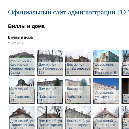
Официальный сайт администрации ГО 
Виллы и дома
Виллы и дома
28.02.2014
Жилой дом с
филиалом
Дом жилой,
Дом жилой,
Дом жилой,
Дом
сберегательного
ул.Пролетарская,
ул.Вагоностроительная,
ул. Ш.
ул.
банка
123
9
Руставели, 6
Рус
Дом жилой,
Дом жилой,
Дом жилой,
ул.
ул.
ул.
Дом жилой,
Чайковского,
Чайковского,
Чайковского,
ул. Фрунзе,
Дом
47
43
29
71
ул.
Дом жилой, ул.
Дом жилой, ул.
Дом жилой, ул.
Дом жилой, ул.
Дом
Пролетарская,
Пролетарская,
Пролетарская,
Пролетарская,
ул