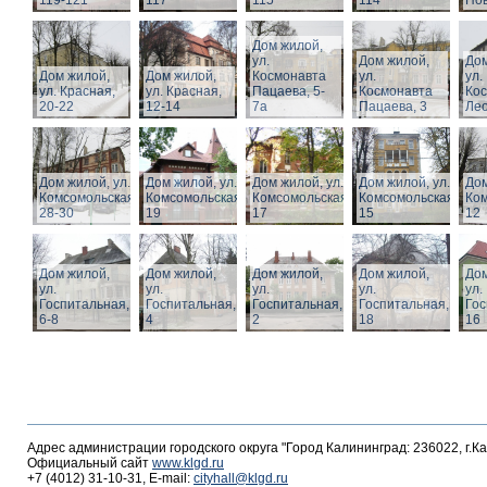
119-121
117
115
114
Нов
Дом жилой,
ул.
Дом жилой,
Дом
Дом жилой,
Дом жилой,
Космонавта
ул.
ул.
ул. Красная,
ул. Красная,
Пацаева, 5-
Космонавта
Ко
20-22
12-14
7а
Пацаева, 3
Лео
Дом жилой, ул.
Дом жилой, ул.
Дом жилой, ул.
Дом жилой, ул.
Дом
Комсомольская,
Комсомольская,
Комсомольская,
Комсомольская,
Ком
28-30
19
17
15
12
Дом жилой,
Дом жилой,
Дом жилой,
Дом жилой,
Дом
ул.
ул.
ул.
ул.
ул.
Госпитальная,
Госпитальная,
Госпитальная,
Госпитальная,
Гос
6-8
4
2
18
16
Адрес администрации городского округа "Город Калининград: 236022, г.К
Официальный сайт
www.klgd.ru
+7 (4012) 31-10-31, E-mail:
cityhall@klgd.ru