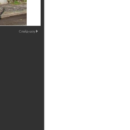
Промышленные здания и
сооружения
Мосты
Слайд-шоу: