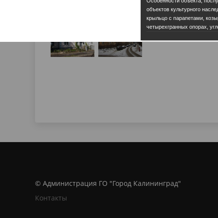
Особенности объекта, посл
объектов культурного насле
крыльцо с парапетами, козы
четырехгранных опорах, уг
© Администрация ГО "Город Калининград"
Контакты