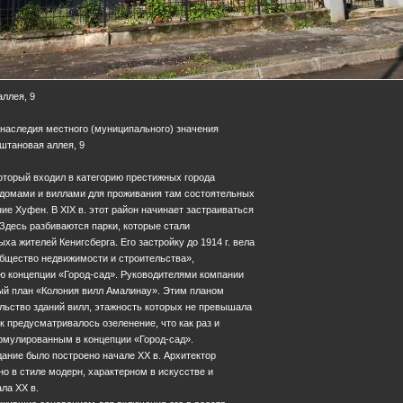
аллея, 9
 наследия местного (муниципального) значения
аштановая аллея, 9
оторый входил в категорию престижных города
н домами и виллами для проживания там состоятельных
ие Хуфен. В XIX в. этот район начинает застраиваться
Здесь разбиваются парки, которые стали
а жителей Кенигсберга. Его застройку до 1914 г. вела
общество недвижимости и строительства»,
 концепции «Город-сад». Руководителями компании
ый план «Колония вилл Амалинау». Этим планом
льство зданий вилл, этажность которых не превышала
к предусматривалось озеленение, что как раз и
рмулированным в концепции «Город-сад».
ание было построено начале XX в. Архитектор
но в стиле модерн, характерном в искусстве и
ала ХХ в.