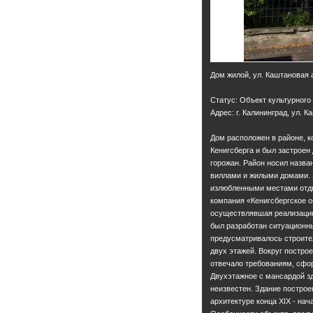
Дом жилой, ул. Каштановая 
Статус: Объект культурного
Адрес: г. Калининград, ул. К
Дом расположен в районе, к
Кенигсберга и был застрое
горожан. Район носил назван
виллами и жилыми домами. 
излюбленными местами отдых
компания «Кенигсбергское 
осуществлявшая реализацию
был разработан ситуационн
предусматривалось строите
двух этажей. Вокруг построе
отвечало требованиям, сфо
Двухэтажное с мансардой зд
неизвестен. Здание построе
архитектуре конца XIX - нач