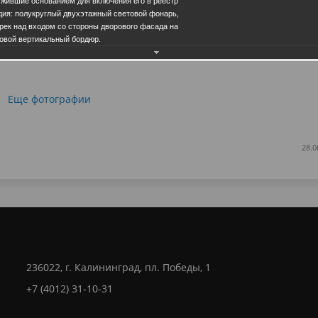
ужившие основанием для включения его в реестр
дия: полукруглый двухэтажный световой фонарь,
рек над входом со стороны дворового фасада на
ловой вертикальный бордюр.
Еще фотографии
28.0
236022, г. Калининград, пл. Победы, 1
+7 (4012) 31-10-31