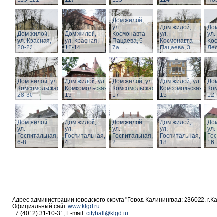
119-121
117
115
114
Нов
Дом жилой,
ул.
Дом жилой,
Дом
Дом жилой,
Дом жилой,
Космонавта
ул.
ул.
ул. Красная,
ул. Красная,
Пацаева, 5-
Космонавта
Ко
20-22
12-14
7а
Пацаева, 3
Лео
Дом жилой, ул.
Дом жилой, ул.
Дом жилой, ул.
Дом жилой, ул.
Дом
Комсомольская,
Комсомольская,
Комсомольская,
Комсомольская,
Ком
28-30
19
17
15
12
Дом жилой,
Дом жилой,
Дом жилой,
Дом жилой,
Дом
ул.
ул.
ул.
ул.
ул.
Госпитальная,
Госпитальная,
Госпитальная,
Госпитальная,
Гос
6-8
4
2
18
16
Адрес администрации городского округа "Город Калининград: 236022, г.К
Официальный сайт
www.klgd.ru
+7 (4012) 31-10-31, E-mail:
cityhall@klgd.ru