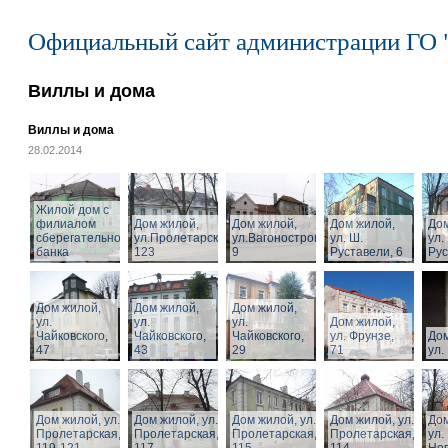
Официальный сайт администрации ГО 
Виллы и дома
Виллы и дома
28.02.2014
Жилой дом с
филиалом
Дом жилой,
Дом жилой,
Дом жилой,
Дом
сберегательного
ул.Пролетарская,
ул.Вагоностроительная,
ул. Ш.
ул.
банка
123
9
Руставели, 6
Рус
Дом жилой,
Дом жилой,
Дом жилой,
ул.
ул.
ул.
Дом жилой,
Чайковского,
Чайковского,
Чайковского,
ул. Фрунзе,
Дом
47
43
29
71
ул.
Дом жилой, ул.
Дом жилой, ул.
Дом жилой, ул.
Дом жилой, ул.
Дом
Пролетарская,
Пролетарская,
Пролетарская,
Пролетарская,
ул