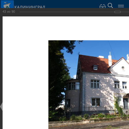
КАЛИНИНГРАД
43
из
90
Город Калининград
›
Город
›
Фотогалерея
›
Калининград
›
Виллы и дома
Виллы и дома
Виллы и дома
28.02.2014