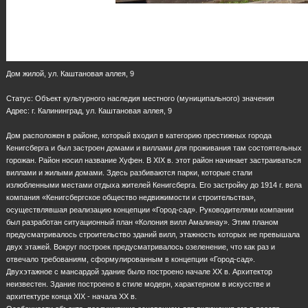
Дом жилой, ул. Каштановая аллея, 9
Статус: Объект культурного наследия местного (муниципального) значения
Адрес: г. Калининград, ул. Каштановая аллея, 9
Дом расположен в районе, который входил в категорию престижных города
Кенигсберга и был застроен домами и виллами для проживания там состоятельных
горожан. Район носил название Хуфен. В XIX в. этот район начинает застраиваться
виллами и жилыми домами. Здесь разбиваются парки, которые стали
излюбленными местами отдыха жителей Кенигсберга. Его застройку до 1914 г. вела
компания «Кенигсбергское общество недвижимости и строительства»,
осуществлявшая реализацию концепции «Город-сад». Руководителями компании
был разработан ситуационный план «Колония вилл Амалинау». Этим планом
предусматривалось строительство зданий вилл, этажность которых не превышала
двух этажей. Вокруг построек предусматривалось озеленение, что как раз и
отвечало требованиям, сформулированным в концепции «Город-сад».
Двухэтажное с мансардой здание было построено начале XX в. Архитектор
неизвестен. Здание построено в стиле модерн, характерном в искусстве и
архитектуре конца XIX - начала ХХ в.