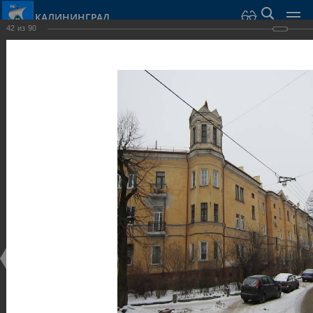
КАЛИНИНГРАД
42
из
90
Город Калининград
›
Город
›
Фотогалерея
›
Калининград
›
Виллы и дома
Виллы и дома
Виллы и дома
28.02.2014