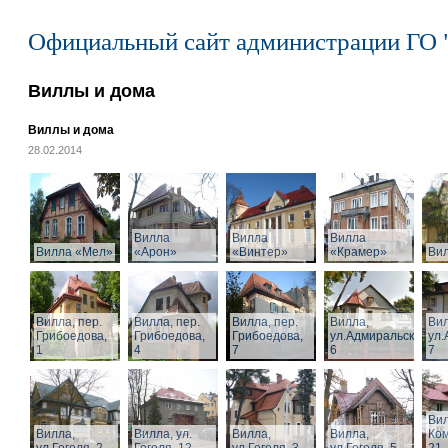
Официальный сайт администрации ГО 
Виллы и дома
Виллы и дома
28.02.2014
Вилла
Вилла
Вилла
Вилла «Мел»
«Арон»
«Винтер»
«Крамер»
Ви
Вилла, пер.
Вилла, пер.
Вилла, пер.
Вилла,
Вил
Грибоедова,
Грибоедова,
Грибоедова,
ул.Адмиральская,
ул.
1
4
7
6
7
Вил
Вилла,
Вилла, ул.
Вилла,
Вилла,
Ком