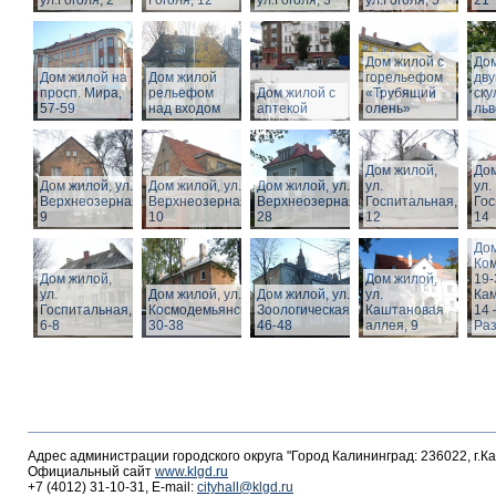
ул.Гоголя, 2
Гоголя, 12
ул.Гоголя, 3
ул.Гоголя, 5
21
Дом жилой с
Дом
Дом жилой на
Дом жилой
горельефом
дв
просп. Мира,
рельефом
Дом жилой с
«Трубящий
ску
57-59
над входом
аптекой
олень»
льв
Дом жилой,
Дом
Дом жилой, ул.
Дом жилой, ул.
Дом жилой, ул.
ул.
ул.
Верхнеозерная,
Верхнеозерная,
Верхнеозерная,
Госпитальная,
Гос
9
10
28
12
14
Дом
Ко
Дом жилой,
Дом жилой,
19-
ул.
Дом жилой, ул. З.
Дом жилой, ул.
ул.
Кам
Госпитальная,
Космодемьянской
Зоологическая,
Каштановая
14 
6-8
30-38
46-48
аллея, 9
Раз
Адрес администрации городского округа "Город Калининград: 236022, г.К
Официальный сайт
www.klgd.ru
+7 (4012) 31-10-31, E-mail:
cityhall@klgd.ru