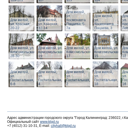
119-121
117
115
114
Нов
Дом жилой,
ул.
Дом жилой,
Дом
Дом жилой,
Дом жилой,
Космонавта
ул.
ул.
ул. Красная,
ул. Красная,
Пацаева, 5-
Космонавта
Ко
20-22
12-14
7а
Пацаева, 3
Лео
Дом жилой, ул.
Дом жилой, ул.
Дом жилой, ул.
Дом жилой, ул.
Дом
Комсомольская,
Комсомольская,
Комсомольская,
Комсомольская,
Ком
28-30
19
17
15
12
Дом жилой,
Дом жилой,
Дом жилой,
Дом жилой,
Дом
ул.
ул.
ул.
ул.
ул.
Госпитальная,
Госпитальная,
Госпитальная,
Госпитальная,
Гос
6-8
4
2
18
16
Адрес администрации городского округа "Город Калининград: 236022, г.К
Официальный сайт
www.klgd.ru
+7 (4012) 31-10-31, E-mail:
cityhall@klgd.ru