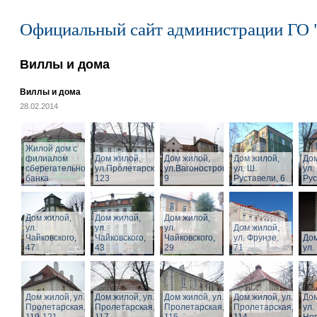
Официальный сайт администрации ГО 
Виллы и дома
Виллы и дома
28.02.2014
Жилой дом с
филиалом
Дом жилой,
Дом жилой,
Дом жилой,
Дом
сберегательного
ул.Пролетарская,
ул.Вагоностроительная,
ул. Ш.
ул.
банка
123
9
Руставели, 6
Рус
Дом жилой,
Дом жилой,
Дом жилой,
ул.
ул.
ул.
Дом жилой,
Чайковского,
Чайковского,
Чайковского,
ул. Фрунзе,
Дом
47
43
29
71
ул.
Дом жилой, ул.
Дом жилой, ул.
Дом жилой, ул.
Дом жилой, ул.
Дом
Пролетарская,
Пролетарская,
Пролетарская,
Пролетарская,
ул