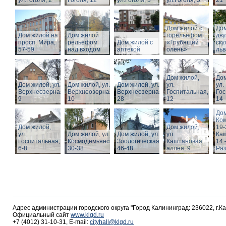
ул.Гоголя, 2
Гоголя, 12
ул.Гоголя, 3
ул.Гоголя, 5
21
Дом жилой с
Дом
Дом жилой на
Дом жилой
горельефом
дв
просп. Мира,
рельефом
Дом жилой с
«Трубящий
ску
57-59
над входом
аптекой
олень»
льв
Дом жилой,
Дом
Дом жилой, ул.
Дом жилой, ул.
Дом жилой, ул.
ул.
ул.
Верхнеозерная,
Верхнеозерная,
Верхнеозерная,
Госпитальная,
Гос
9
10
28
12
14
Дом
Ко
Дом жилой,
Дом жилой,
19-
ул.
Дом жилой, ул. З.
Дом жилой, ул.
ул.
Кам
Госпитальная,
Космодемьянской
Зоологическая,
Каштановая
14 
6-8
30-38
46-48
аллея, 9
Раз
Адрес администрации городского округа "Город Калининград: 236022, г.К
Официальный сайт
www.klgd.ru
+7 (4012) 31-10-31, E-mail:
cityhall@klgd.ru