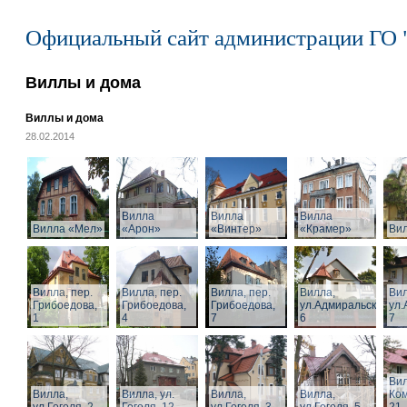
Официальный сайт администрации ГО 
Виллы и дома
Виллы и дома
28.02.2014
Вилла
Вилла
Вилла
Вилла «Мел»
«Арон»
«Винтер»
«Крамер»
Ви
Вилла, пер.
Вилла, пер.
Вилла, пер.
Вилла,
Вил
Грибоедова,
Грибоедова,
Грибоедова,
ул.Адмиральская,
ул.
1
4
7
6
7
Вил
Вилла,
Вилла, ул.
Вилла,
Вилла,
Ком