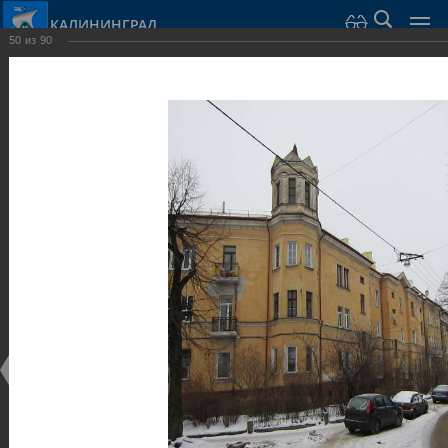
КАЛИНИНГРАД
50
из
90
Город Калининград
›
Город
›
Фотогалерея
›
Калининград
›
Виллы и дома
Виллы и дома
Виллы и дома
28.02.2014