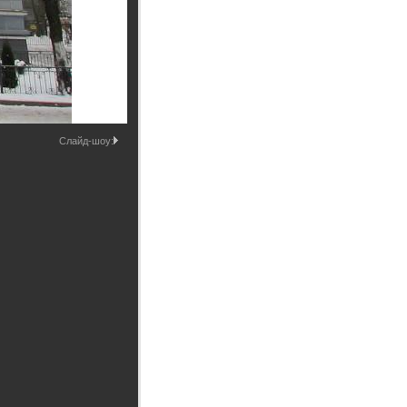
Промышленные здания и
сооружения
Мосты
Слайд-шоу: