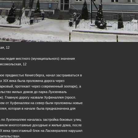
ая, 12
 наследия местного (муниципального) значения
Комсомольская, 12
ое предместье Кенигсберга, начал застраиваться в
ах XIX века была проложена дорога через
рковый, протекает через современный зоопарк), а
ельство жилых домов до парка Луизенваль
к). Главную дорогу назвали Хуфеналлея (просп.
учьем от Хуфеналлеи на север были проложены новые
ллея, которая в начале была предназначена для
а по Луизеналлее началась застройка боковых улиц
никли многоэтажные доходные и жилые дома, после
 ХХ века трехэтажный блок на Ласквералеее нарушил
оительства».