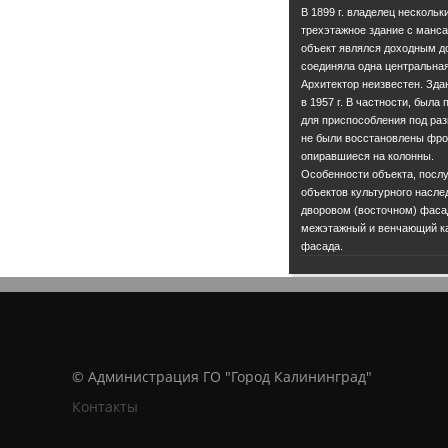
В 1899 г. владелец несколь
трехэтажное здание с манс
объект являлся доходным д
соединяла одна центральна
Архитектор неизвестен. Зда
в 1957 г. В частности, был
для приспособления под ра
не были восстановлены фро
опиравшиеся на колонны.
Особенности объекта, посл
объектов культурного насле
дворовом (восточном) фаса
межэтажный и венчающий кар
фасада.
© Администрация ГО "Город Калининград"
Контакты