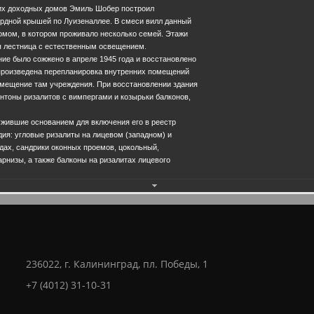
ких доходных домов Эмиль Шобер построил
ардной крышей по Луизеналлее. В смеси вилл данный
омом, в котором проживало несколько семей. Этажи
я лестница с естественным освещением.
ние было сожжено в апреле 1945 года и восстановлено
а произведена перепланировка внутренних помещений
змещение там учреждения. При восстановлении здания
Еще фотографии
нтоны ризалитов с вимпергами и козырьки балконов,
ужившие основанием для включения его в реестр
дия: угловые ризалиты на лицевом (западном) и
28.0
дах, сандрики оконных проемов, цокольный,
низы, а также балконы на ризалитах лицевого
236022, г. Калининград, пл. Победы, 1
+7 (4012) 31-10-31