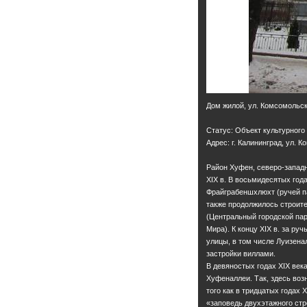
Дом жилой, ул. Комсомольск
Статус: Объект культурного
Адрес: г. Калининград, ул. 
Район Хуфен, северо-западн
XIX в. В восьмидесятых год
Фрайграбеншхлюхт (ручей па
также продолжилось строит
(Центральный городской пар
Мира). К концу XIX в. за р
улицы, в том числе Луизена
застройки виллами.
В девяностых годах XIX век
Хуфеналлеи. Так, здесь воз
того как в тридцатых годах
«заповедь двухэтажного стр