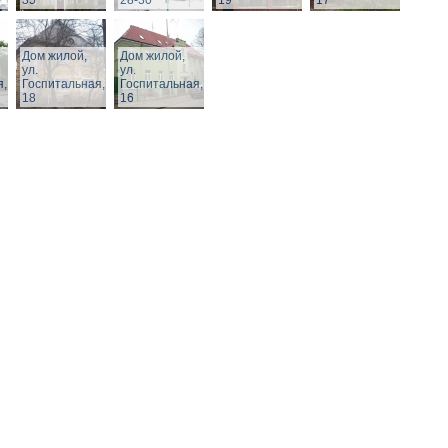
35
28-30
19
17
Дом жилой,
Дом жилой,
ул.
ул.
я,
Госпитальная,
Госпитальная,
18
16