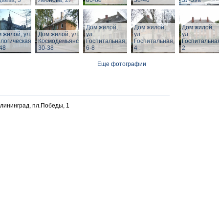
аева, 3
Леонова, 27
80-88
38-40
37-39а
Дом жилой,
Дом жилой,
Дом жилой,
 жилой, ул.
Дом жилой, ул. З.
ул.
ул.
ул.
логическая,
Космодемьянской
Госпитальная,
Госпитальная,
Госпитальна
48
30-38
6-8
4
2
Еще фотографии
алининград, пл.Победы, 1