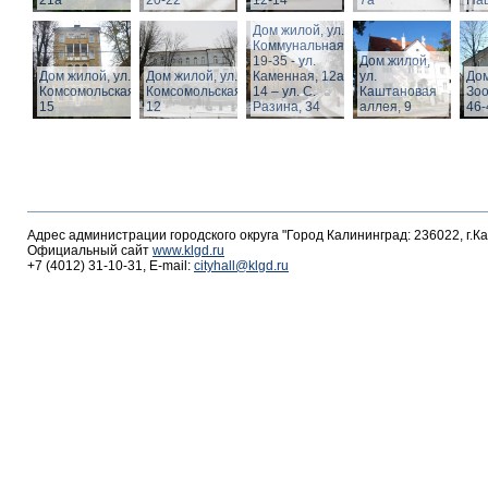
21а
20-22
12-14
7а
Пац
Дом жилой, ул.
Коммунальная,
19-35 - ул.
Дом жилой,
Дом жилой, ул.
Дом жилой, ул.
Каменная, 12а,
ул.
Дом
Комсомольская,
Комсомольская,
14 – ул. С.
Каштановая
Зоо
15
12
Разина, 34
аллея, 9
46-
Адрес администрации городского округа "Город Калининград: 236022, г.К
Официальный сайт
www.klgd.ru
+7 (4012) 31-10-31, E-mail:
cityhall@klgd.ru