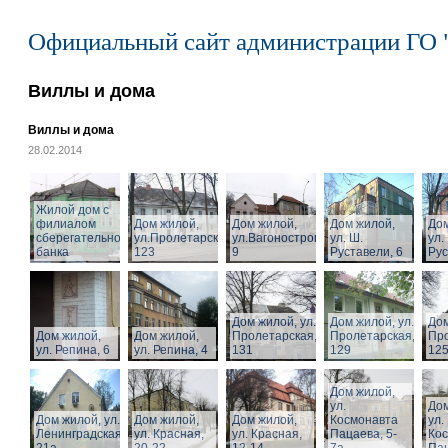
Официальный сайт администрации ГО 
Виллы и дома
Виллы и дома
28.02.2014
Жилой дом с
филиалом
Дом жилой,
Дом жилой,
Дом жилой,
Дом
сберегательного
ул.Пролетарская,
ул.Вагоностроительная,
ул. Ш.
ул.
банка
123
9
Руставели, 6
Рус
Дом жилой, ул.
Дом жилой, ул.
Дом
Дом жилой,
Дом жилой,
Пролетарская,
Пролетарская,
Про
ул. Репина, 6
ул. Репина, 4
131
129
125
Дом жилой,
ул.
Дом
Дом жилой, ул.
Дом жилой,
Дом жилой,
Космонавта
ул.
Ленинградская,
ул. Красная,
ул. Красная,
Пацаева, 5-
Ко