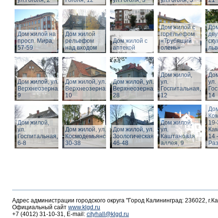
ул.Гоголя, 2
Гоголя, 12
ул.Гоголя, 3
ул.Гоголя, 5
21
Дом жилой с
Дом
Дом жилой на
Дом жилой
горельефом
дв
просп. Мира,
рельефом
Дом жилой с
«Трубящий
ску
57-59
над входом
аптекой
олень»
льв
Дом жилой,
Дом
Дом жилой, ул.
Дом жилой, ул.
Дом жилой, ул.
ул.
ул.
Верхнеозерная,
Верхнеозерная,
Верхнеозерная,
Госпитальная,
Гос
9
10
28
12
14
Дом
Ко
Дом жилой,
Дом жилой,
19-
ул.
Дом жилой, ул. З.
Дом жилой, ул.
ул.
Кам
Госпитальная,
Космодемьянской
Зоологическая,
Каштановая
14 
6-8
30-38
46-48
аллея, 9
Раз
Адрес администрации городского округа "Город Калининград: 236022, г.К
Официальный сайт
www.klgd.ru
+7 (4012) 31-10-31, E-mail:
cityhall@klgd.ru