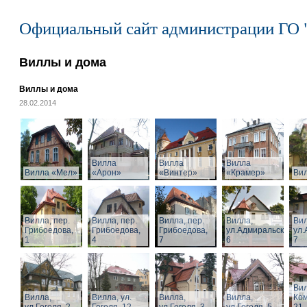
Официальный сайт администрации ГО 
Виллы и дома
Виллы и дома
28.02.2014
Вилла
Вилла
Вилла
Вилла «Мел»
«Арон»
«Винтер»
«Крамер»
Ви
Вилла, пер.
Вилла, пер.
Вилла, пер.
Вилла,
Вил
Грибоедова,
Грибоедова,
Грибоедова,
ул.Адмиральская,
ул.
1
4
7
6
7
Вил
Вилла,
Вилла, ул.
Вилла,
Вилла,
Ком