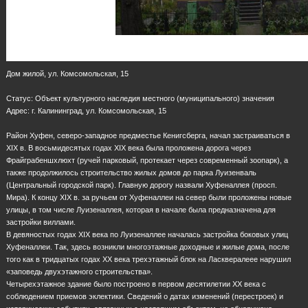
Дом жилой, ул. Комсомольская, 15
Статус: Объект культурного наследия местного (муниципального) значения
Адрес: г. Калининград, ул. Комсомольская, 15
Район Хуфен, северо-западное предместье Кенигсберга, начал застраиваться в
XIX в. В восьмидесятых годах XIX века была проложена дорога через
Фрайграбеншхлюхт (ручей парковый, протекает через современный зоопарк), а
также продолжилось строительство жилых домов до парка Луизенваль
(Центральный городской парк). Главную дорогу назвали Хуфеналлея (просп.
Мира). К концу XIX в. за ручьем от Хуфеналлеи на север были проложены новые
улицы, в том числе Луизеналлея, которая в начале была предназначена для
застройки виллами.
В девяностых годах XIX века по Луизеналлее началась застройка боковых улиц
Хуфеналлеи. Так, здесь возникли многоэтажные доходные и жилые дома, после
того как в тридцатых годах ХХ века трехэтажный блок на Ласквералеее нарушил
«заповедь двухэтажного строительства».
Четырехэтажное здание было построено в первом десятилетии ХХ века с
соблюдением приемов эклектики. Сведений о датах изменений (перестроек) и