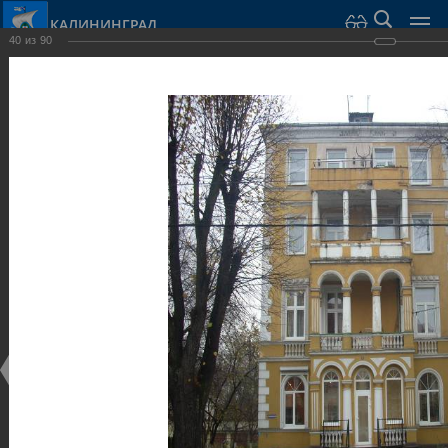
КАЛИНИНГРАД
40
из
90
Город Калининград
›
Город
›
Фотогалерея
›
Калининград
›
Виллы и дома
Виллы и дома
Виллы и дома
28.02.2014